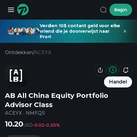
Begin
Verdien 10$ contant geld voor elke
vriend die je doorverwijst naar
Pro+!
Ontdekken
/
ACEYX
Handel
AB All China Equity Portfolio
Advisor Class
ACEYX
·
NMFQS
10.20
USD
-0.02
-0.20%