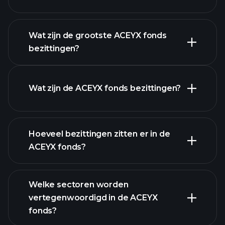
geavanceerde
grafiek
Wat zijn de grootste ACEYX fonds
bezittingen?
ACEYX fonds
grafiek
Wat zijn de ACEYX fonds bezittingen?
Hoeveel bezittingen zitten er in de
ACEYX fonds?
bezittingen
bezittingen
Welke sectoren worden
vertegenwoordigd in de ACEYX
bezittingen
fonds?