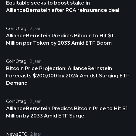
Equitable seeks to boost stake in
REITs, depositary receipts and derivative
AllianceBernstein after RGA reinsurance deal
instruments related to equity securities. The fund is
non-diversified.
CoinOtag
2 jaar
AllianceBernstein Predicts Bitcoin to Hit $1
Million per Token by 2033 Amid ETF Boom
CoinOtag
2 jaar
Bitcoin Price Projection: AllianceBernstein
Forecasts $200,000 by 2024 Amidst Surging ETF
Demand
CoinOtag
2 jaar
AllianceBernstein Predicts Bitcoin Price to Hit $1
Million by 2033 Amid ETF Surge
NewsBTC
2 jaar