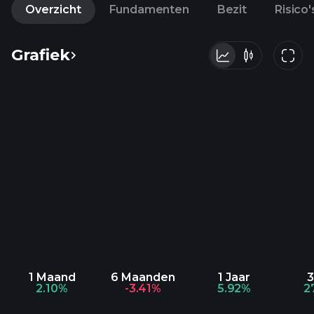
Overzicht
Fundamenten
Bezit
Risico'
Grafiek
1 Maand
6 Maanden
1 Jaar
3
2.10%
-3.41%
5.92%
2