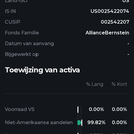
Land-ISO
US
IS IN
US0025422074
CUSIP
002542207
Fonds Familie
AllianceBernstein
Datum van aanvang
-
Bijgewerkt op
-
Toewijzing van activa
%
Lang
%
Kort
Voorraad VS
0.00
%
0.00
%
Niet-Amerikaanse aandelen
99.82
%
0.00
%