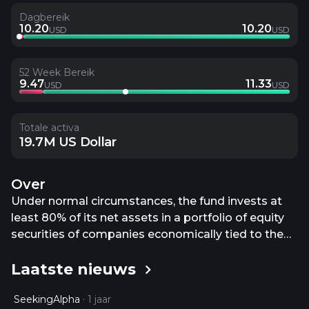
Dagbereik
10.20
10.20
USD
USD
52 Week Bereik
9.47
11.33
USD
USD
Totale activa
19.7M US Dollar
Over
Under normal circumstances, the fund invests at
least 80% of its net assets in a portfolio of equity
securities of companies economically tied to the
People's Republic of China ("China") (including
Laatste nieuws
Hong Kong). Equity securities may include
common stocks, preferred stocks, the equity
SeekingAlpha
1 jaar
securities of real estate investment trusts, or