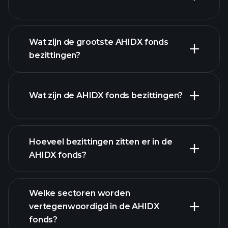
geavanceerde
grafiek
Wat zijn de grootste AHIDX fonds
bezittingen?
AHIDX fonds
grafiek
Wat zijn de AHIDX fonds bezittingen?
Hoeveel bezittingen zitten er in de
bezittingen
AHIDX fonds?
Welke sectoren worden
bezittingen
vertegenwoordigd in de AHIDX
bezittingen
fonds?