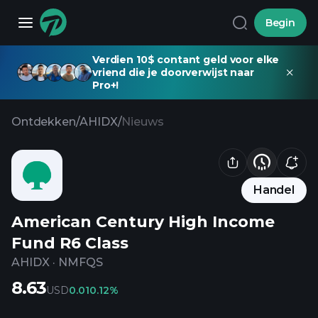
Begin
Verdien 10$ contant geld voor elke
vriend die je doorverwijst naar
Pro+!
Ontdekken
/
AHIDX
/
Nieuws
Handel
American Century High Income
Fund R6 Class
AHIDX
·
NMFQS
8.63
USD
0.01
0.12%