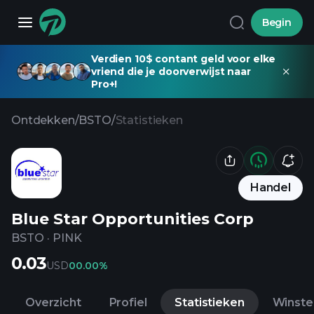
Begin
Verdien 10$ contant geld voor elke
vriend die je doorverwijst naar
Pro+!
Ontdekken
/
BSTO
/
Statistieken
Handel
Blue Star Opportunities Corp
BSTO
·
PINK
0.03
USD
0
0.00%
Overzicht
Profiel
Statistieken
Winste