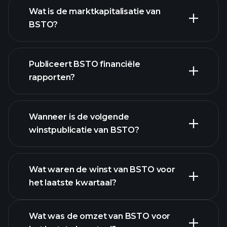
grafiek.
Wat is de marktkapitalisatie van
BSTO?
Publiceert BSTO financiële
onze lijst van aandelen
rapporten?
BSTO financiële gegevens
Wanneer is de volgende
winstpublicatie van BSTO?
Wat waren de winst van BSTO voor
het laatste kwartaal?
Winstkalender
Wat was de omzet van BSTO voor