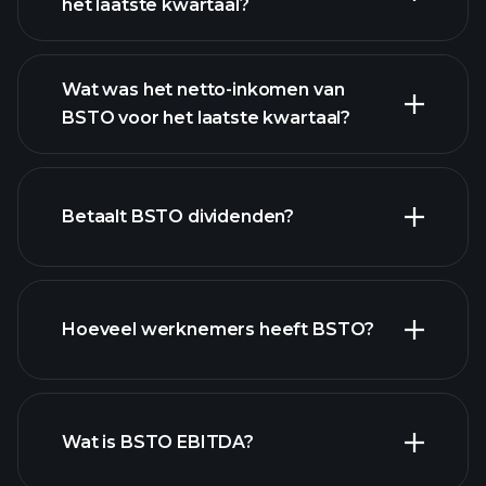
het laatste kwartaal?
Wat was het netto-inkomen van
BSTO voor het laatste kwartaal?
BSTO winst
financiële rapporten
Betaalt BSTO dividenden?
financiële rapporten
Hoeveel werknemers heeft BSTO?
hoog-dividend aandelen
Wat is BSTO EBITDA?
grootste werkgevers