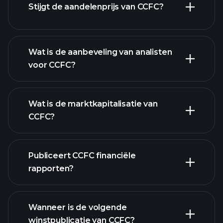
Stijgt de aandelenprijs van CCFC?
Wat is de aanbeveling van analisten
voor CCFC?
CCFC
grafiek.
Wat is de marktkapitalisatie van
CCFC?
Publiceert CCFC financiële
onze lijst van aandelen
rapporten?
CCFC financiële gegevens
Wanneer is de volgende
winstpublicatie van CCFC?