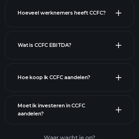
financiële
Hoeveel werknemers heeft CCFC?
rapporten
hoog-dividend aandelen
Wat is CCFC EBITDA?
grootste werkgevers
Hoe koop ik CCFC aandelen?
financiële rapporten
Moet ik investeren in CCFC
aandelen?
Waar wacht je op?