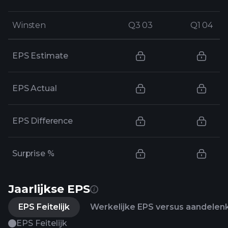
Winsten
Winsten
Q3 03
Q3 03
Q1 04
Q1 04
EPS Estimate
EPS Actual
EPS Difference
Surprise %
Jaarlijkse EPS
EPS Feitelijk
Werkelijke EPS versus aandelen
EPS Feitelijk