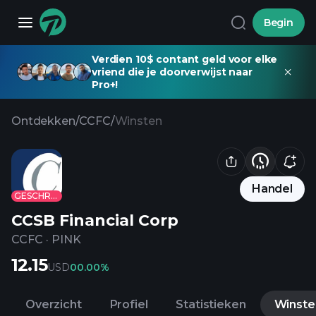
Begin
Verdien 10$ contant geld voor elke
vriend die je doorverwijst naar
Pro+!
Ontdekken
/
CCFC
/
Winsten
Handel
GESCHRAPT
CCSB Financial Corp
CCFC
·
PINK
12.15
USD
0
0.00%
Overzicht
Profiel
Statistieken
Winste