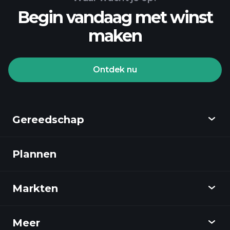
Begin vandaag met winst
maken
Playtrade Toernooien
aangeraden makelaar
Ontdek nu
Gereedschap
Playtrade Toernooien
AI-gedreven dagelijkse marktanalyse
Plannen
Ontdekken
Watchlists
Billionaire Portfolios
Playtrade
Markten
Grafieken
Nieuws
Meer
Overzicht