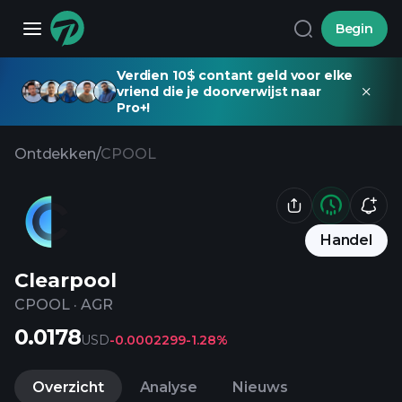
Begin
Verdien 10$ contant geld voor elke
vriend die je doorverwijst naar
Pro+!
Ontdekken
/
CPOOL
Handel
Clearpool
CPOOL
·
AGR
0.0178
USD
-0.0002299
-1.28%
Overzicht
Analyse
Nieuws