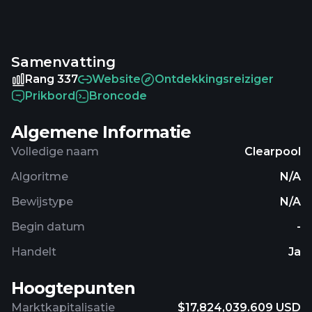
975,706,940.76120134 in circulation. The last known
price of Clearpool is 0.01828715 USD and is down
-1.27 over the last 24 hours. It is currently trading on
Samenvatting
112 active market(s) with $397,706.67 traded over
the last 24 hours. More information can be found
Rang 337
Website
Ontdekkingsreiziger
at https://clearpool.finance/.
Prikbord
Broncode
Algemene Informatie
Volledige naam
Clearpool
Algoritme
N/A
Bewijstype
N/A
Begin datum
-
Handelt
Ja
Hoogtepunten
Marktkapitalisatie
$17,824,039.609 USD