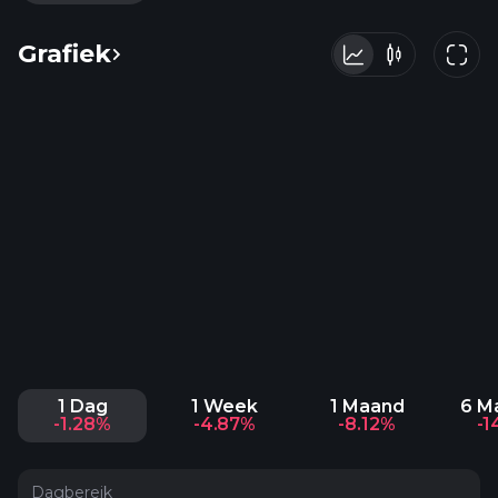
Grafiek
1 Dag
1 Week
1 Maand
6 M
-1.28%
-4.87%
-8.12%
-1
Dagbereik