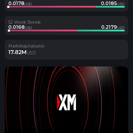
0.0178
0.0185
USD
USD
52 Week Bereik
0.0168
0.2179
USD
USD
Marktkapitalisatie
17.82M
USD