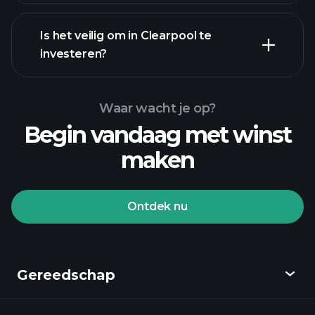
Is het veilig om in Clearpool te
investeren?
Playtrade Tournaments
Playtrade Tournaments
aanbevolen broker
AI-aangedreven
Waar wacht je op?
dagelijkse marktinzichten
Billionaire
Begin vandaag met winst
Portfolios
maken
Playtrade Tournaments
AI-aangedreven
dagelijkse marktinzichten
Ontdek nu
Watchlists
Billionaire Portfolios
Gereedschap