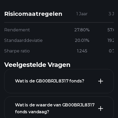
Risicomaatregelen
1 Jaar
3 Ja
Rendement
27.80%
57.6
Standaarddeviatie
20.01%
19.2
Sharpe ratio
1.245
0.7
Veelgestelde Vragen
Wat is de GB00BRJL8317 fonds?
Wat is de waarde van GB00BRJL8317
fonds vandaag?