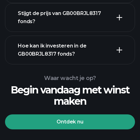
Stijgt de prijs van GB00BRJL8317
fonds?
Hoe kan ik investeren in de
geavanceerde grafiek
GB00BRJL8317 fonds?
GB00BRJL8317 fonds grafiek
Waar wacht je op?
Begin vandaag met winst
maken
Ontdek nu
Playtrade-
toernooien
aangeraden