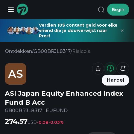
Begin
Verdien 10$ contant geld voor elke
vriend die je doorverwijst naar
Pro+!
Ontdekken
/
GB00BRJL8317
/
Risico's
AS
Handel
ASI Japan Equity Enhanced Index
Fund B Acc
GB00BRJL8317
·
EUFUND
274.57
USD
-0.08
-0.03%