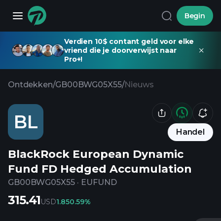
Begin
Verdien 10$ contant geld voor elke
vriend die je doorverwijst naar
Pro+!
Ontdekken
/
GB00BWG05X55
/
Nieuws
BL
Handel
BlackRock European Dynamic
Fund FD Hedged Accumulation
GB00BWG05X55
·
EUFUND
315.41
USD
1.85
0.59%