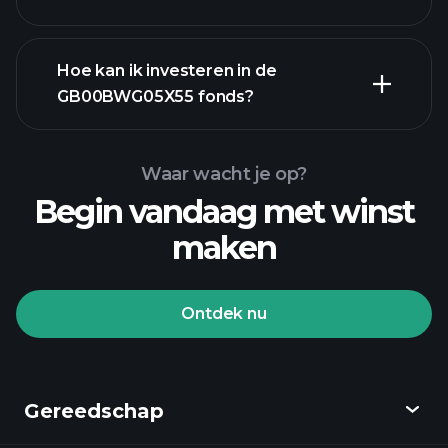
Hoe kan ik investeren in de
geavanceerde grafiek
GB00BWG05X55 fonds?
GB00BWG05X55 fonds grafiek
Waar wacht je op?
Begin vandaag met winst
maken
Ontdek nu
Playtrade-
toernooien
aangeraden
broker
Gereedschap