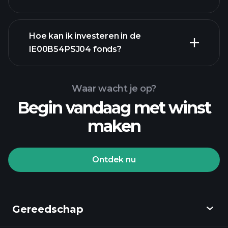
geavanceerde
Hoe kan ik investeren in de
grafiek
IE00B54PSJ04 fonds?
IE00B54PSJ04 fonds grafiek
Waar wacht je op?
Begin vandaag met winst
maken
Ontdek nu
Playtrade-
toernooien
aangeraden
broker
Gereedschap