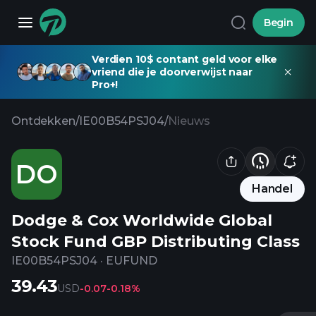
Begin
Verdien 10$ contant geld voor elke
vriend die je doorverwijst naar
Pro+!
Ontdekken
/
IE00B54PSJ04
/
Nieuws
DO
Handel
Dodge & Cox Worldwide Global
Stock Fund GBP Distributing Class
IE00B54PSJ04
·
EUFUND
39.43
USD
-0.07
-0.18%