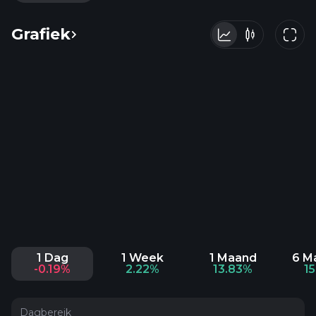
Grafiek
1 Dag
1 Week
1 Maand
6 M
-0.19%
2.22%
13.83%
15
Dagbereik