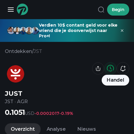
Begin
Verdien 10$ contant geld voor elke
vriend die je doorverwijst naar
Pro+!
Ontdekken
/
JST
Handel
JUST
JST
·
AGR
0.1051
USD
-0.0002017
-0.19%
Overzicht
Analyse
Nieuws