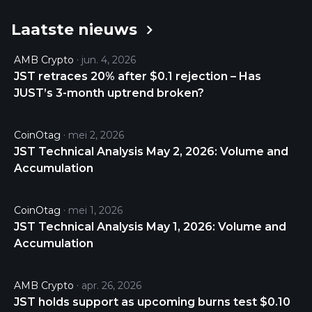
known price of JUST is 0.10537885 USD and is
Laatste nieuws
down -0.29 over the last 24 hours. It is currently
trading on 227 active market(s) with $24,291,921.51
AMB Crypto
jun. 4, 2026
traded over the last 24 hours. More information
JST retraces 20% after $0.1 rejection – Has
can be found at https://just.network/#/.
JUST’s 3-month uptrend broken?
CoinOtag
mei 2, 2026
JST Technical Analysis May 2, 2026: Volume and
Accumulation
CoinOtag
mei 1, 2026
JST Technical Analysis May 1, 2026: Volume and
Accumulation
AMB Crypto
apr. 26, 2026
JST holds support as upcoming burns test $0.10