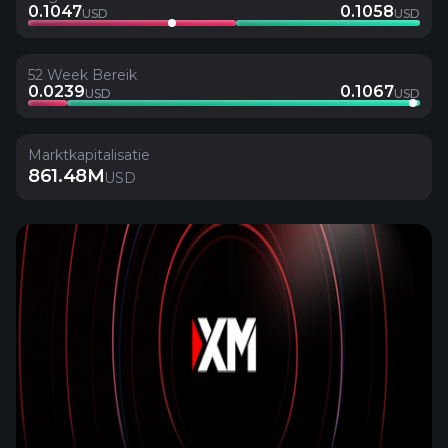
0.1047
0.1058
USD
USD
52 Week Bereik
0.0239
0.1067
USD
USD
Marktkapitalisatie
861.48M
USD