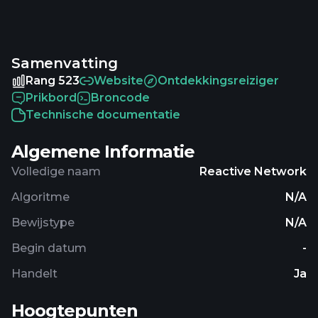
691,220,818.91111759. The last known price of
Reactive Network is 0.00530022 USD and is up 4.01
over the last 24 hours. It is currently trading on 30
Samenvatting
active market(s) with $151,000.55 traded over the
last 24 hours. More information can be found at
Rang 523
Website
Ontdekkingsreiziger
https://reactive.network/.
Prikbord
Broncode
Technische documentatie
Algemene Informatie
Volledige naam
Reactive Network
Algoritme
N/A
Bewijstype
N/A
Begin datum
-
Handelt
Ja
Hoogtepunten