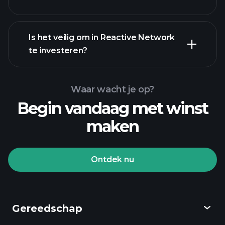
Is het veilig om in Reactive Network
te investeren?
Playtrade Tournaments
Playtrade
Tournaments
aanbevolen broker
AI-
Waar wacht je op?
aangedreven dagelijkse marktinzichten
Begin vandaag met winst
Billionaire Portfolios
maken
Playtrade
Tournaments
AI-
aangedreven dagelijkse marktinzichten
Ontdek nu
Watchlists
Billionaire Portfolios
Gereedschap