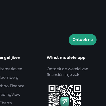
Playtrade Toernooien
aden makelaar
Ontdek nu
en
AI-gedreven
alyse
ergelijken
Winst mobiele app
Billionaire Portfolios
lternatieven
Ontdek de wereld van
financiën in je zak
loomberg
ahoo Finance
radingView
Charts