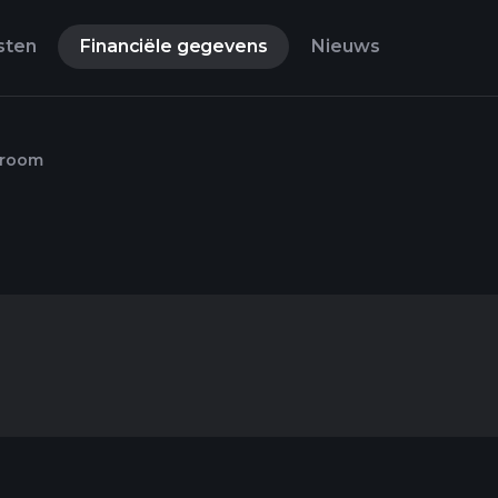
sten
Financiële gegevens
Nieuws
troom