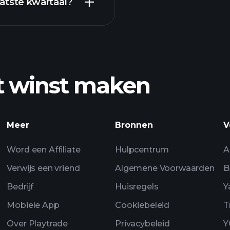
atste kwartaal?
aanger
t winst maken
inst
Playtrade Toernooi
dagelijkse marktan
Meer
Bronnen
V
Watchlists
Word een Affiliate
Hulpcentrum
A
Verwijs een vriend
Algemene Voorwaarden
B
Bedrijf
Huisregels
Y
Mobiele App
Cookiebeleid
T
Over Playtrade
Privacybeleid
Y