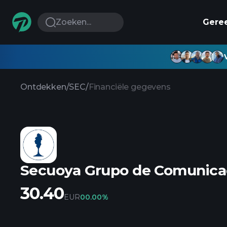
Zoeken...
Gere
Ontdekken
/
SEC
/
Financiële gegevens
Secuoya Grupo de Comunica
30.40
EUR
0
0.00%