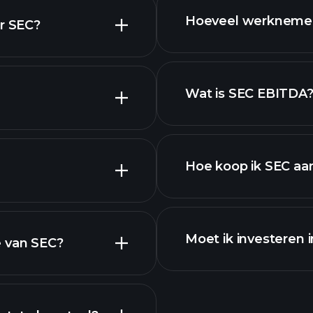
Hoeveel werknemer
or SEC?
aandelen
k.
Wat is SEC EBITDA
werkgevers
delen
Hoe koop ik SEC aa
rapporten
Moet ik investeren 
e van SEC?
Winstkalender