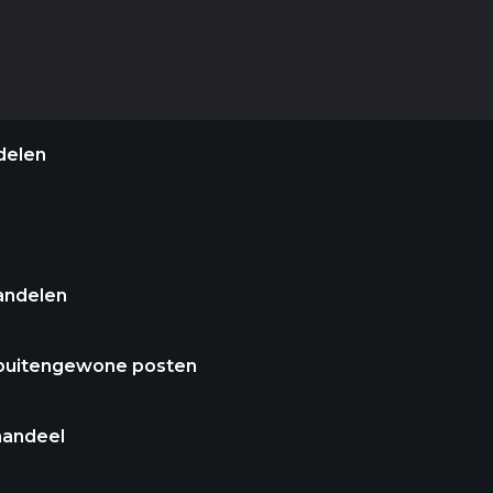
delen
andelen
 buitengewone posten
aandeel