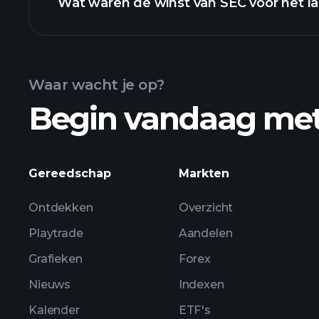
Wat waren de winst van SEC voor het la
Waar wacht je op?
Begin vandaag me
SEC w
Gereedschap
Markten
Ontdekken
Overzicht
Playtrade
Aandelen
Grafieken
Forex
Nieuws
Indexen
Kalender
ETF's