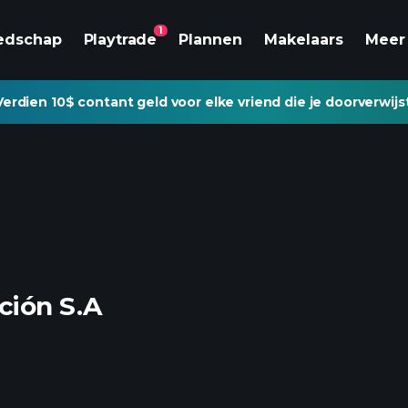
1
edschap
Playtrade
Plannen
Makelaars
Meer
Verdien 10$ contant geld voor elke vriend die je doorverwijs
ción S.A