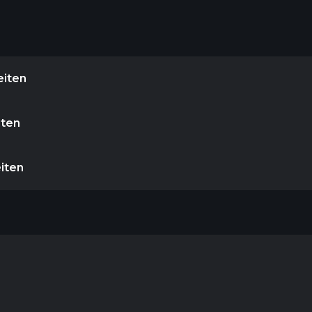
eiten
iten
eiten