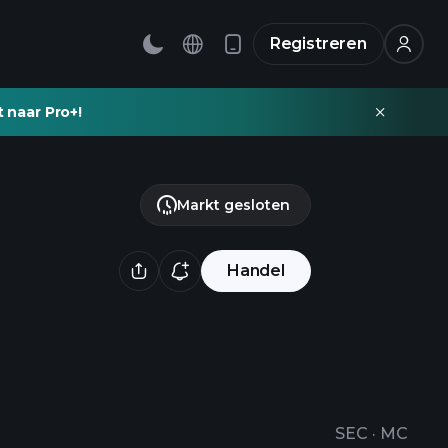
Registreren
t naar Pro+!
Markt gesloten
Handel
SEC
·
MC