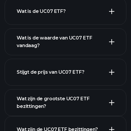
Wat is de UC07 ETF?
Wat is de waarde van UC07 ETF
vandaag?
Stijgt de prijs van UC07 ETF?
geavanceerde
grafiek
Wat zijn de grootste UC07 ETF
bezittingen?
UC07 ETF grafiek
Wat zijn de UC07 ETF bezittingen?