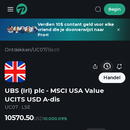
Begin
Verdien 10$ contant geld voor elke
vriend die je doorverwijst naar
Pro+!
Ontdekken
/
UC07
/
Bezit
Handel
UBS (Irl) plc - MSCI USA Value
UCITS USD A-dis
UC07
·
LSE
10570.50
USD
10.00
0.09%