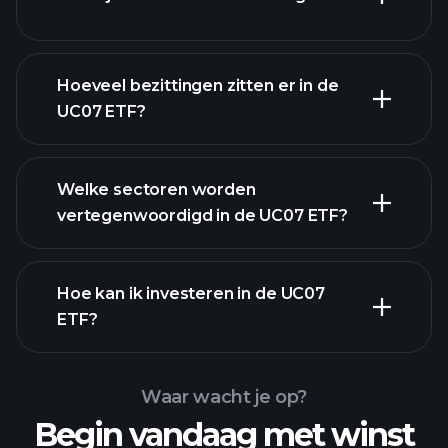
Hoeveel bezittingen zitten er in de
UC07 ETF?
bezittingen
bezittingen
Welke sectoren worden
bezittingen
vertegenwoordigd in de UC07 ETF?
Hoe kan ik investeren in de UC07
ETF?
Waar wacht je op?
Begin vandaag met winst