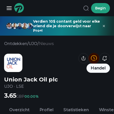
Begin
Verdien 10$ contant geld voor elke
vriend die je doorverwijst naar
Pro+!
Ontdekken
/
UJO
/
Nieuws
Handel
Union Jack Oil plc
UJO
·
LSE
3.65
GBP
0
0.00%
Overzicht
Profiel
Statistieken
Winste