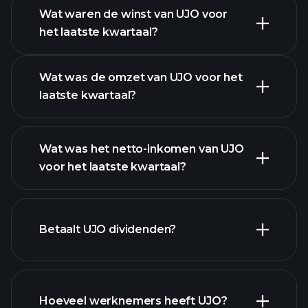
Wat waren de winst van UJO voor
het laatste kwartaal?
Winstkalender
Wat was de omzet van UJO voor het
laatste kwartaal?
Wat was het netto-inkomen van UJO
voor het laatste kwartaal?
UJO winst
financiële rapporten
Betaalt UJO dividenden?
financiële
Hoeveel werknemers heeft UJO?
rapporten
hoog-dividend aandelen