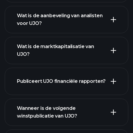
Wat is de aanbeveling van analisten
voor UJO?
UJO
grafiek.
Wat is de marktkapitalisatie van
UJO?
Publiceert UJO financiële rapporten?
onze lijst van aandelen
UJO financiële gegevens
Wanneer is de volgende
winstpublicatie van UJO?