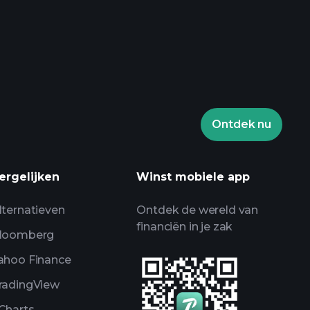
Playtrade Toernooien
aden makelaar
Ontdek nu
ytrade Toernooien
jkse marktanalyse
ergelijken
Winst mobiele app
chlists
Billionaire
lternatieven
Ontdek de wereld van
financiën in je zak
loomberg
ahoo Finance
radingView
Charts