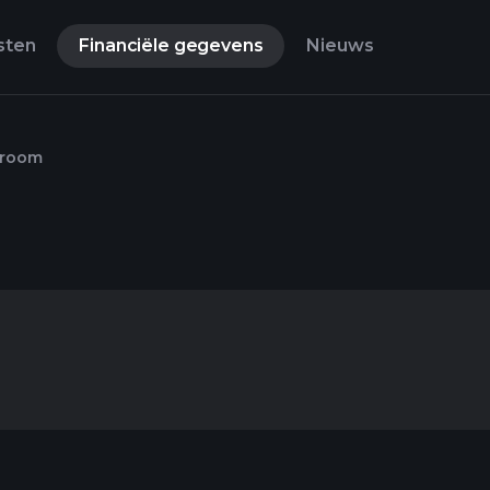
sten
Financiële gegevens
Nieuws
troom