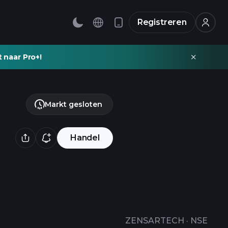
Registreren
t naar Pro+!
Markt gesloten
Handel
ZENSARTECH
·
NSE