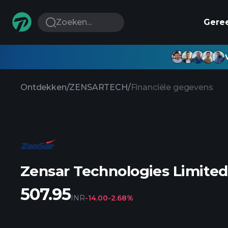
Zoeken...
Gere
Ontdekken
/
ZENSARTECH
/
Financiële gegevens
Zensar Technologies Limited
507.95
INR
-14.00
-2.68%