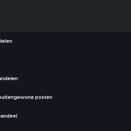
delen
andelen
 buitengewone posten
aandeel