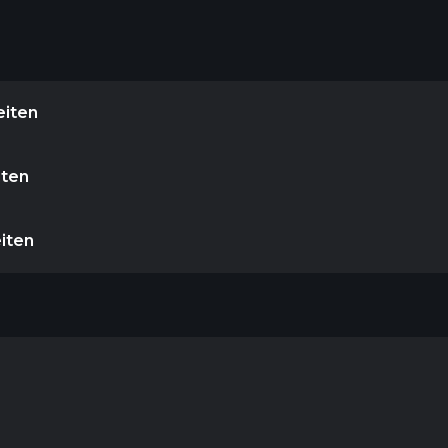
eiten
iten
eiten