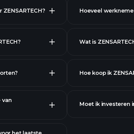
rapporten
voor ZENSARTECH?
Hoeveel werkneme
CH grafiek.
ARTECH?
Wat is ZENSARTEC
grootste werk
delen
orten?
Hoe koop ik ZENSA
 gegevens
financiële rapport
e van
Moet ik investeren
or het laatste