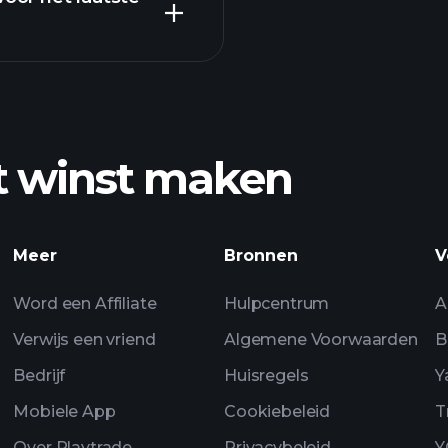
aanger
t winst maken
Pla
AI-gedreven dageli
Meer
Bronnen
V
Wat
Word een Affiliate
Hulpcentrum
A
Portfolios
Verwijs een vriend
Algemene Voorwaarden
B
Bedrijf
Huisregels
Y
Mobiele App
Cookiebeleid
T
Over Playtrade
Privacybeleid
Y