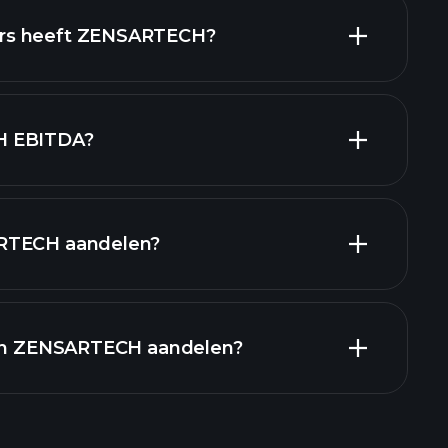
rs heeft ZENSARTECH?
H EBITDA?
gevers
RTECH aandelen?
en
 in ZENSARTECH aandelen?