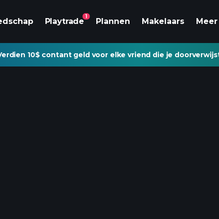
1
edschap
Playtrade
Plannen
Makelaars
Meer
Verdien 10$ contant geld voor elke vriend die je doorverwijs