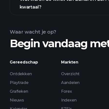
kwartaal?
Winstkalender
Waar wacht je op?
Begin vandaag me
ZENSARTECH winst
Gereedschap
Markten
Ontdekken
Overzicht
Playtrade
Aandelen
Grafieken
Forex
Nieuws
Indexen
Kalender
ETF's