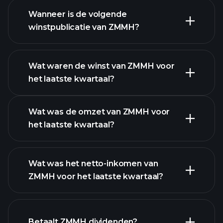
Wanneer is de volgende
winstpublicatie van ZMMH?
Wat waren de winst van ZMMH voor
het laatste kwartaal?
Winstkalender
Wat was de omzet van ZMMH voor
het laatste kwartaal?
Wat was het netto-inkomen van
ZMMH voor het laatste kwartaal?
ZMMH winst
financiële rapporten
Betaalt ZMMH dividenden?