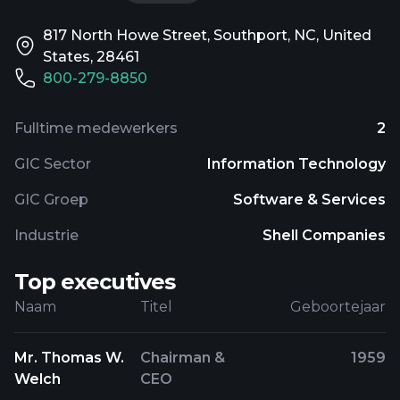
817 North Howe Street, Southport, NC, United
States, 28461
800-279-8850
Fulltime medewerkers
2
GIC Sector
Information Technology
GIC Groep
Software & Services
Industrie
Shell Companies
Top executives
Naam
Titel
Geboortejaar
Mr. Thomas W.
Chairman &
1959
Welch
CEO