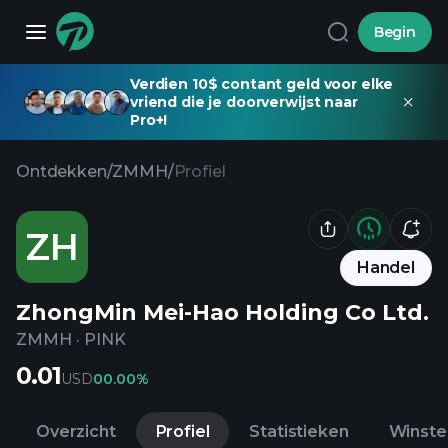
Begin
Verdien 10$ contant geld voor elke
vriend die je doorverwijst naar
Pro+!
Ontdekken
/
ZMMH
/
Profiel
ZH
Handel
ZhongMin Mei-Hao Holding Co Ltd.
ZMMH
·
PINK
0.01
USD
0
0.00%
Overzicht
Profiel
Statistieken
Winste