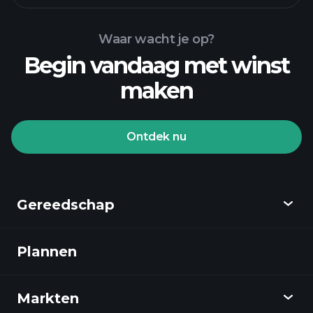
Waar wacht je op?
Begin vandaag met winst
maken
Playtrade Toernooien
aangeraden makelaar
Ontdek nu
Gereedschap
Playtrade Toernooien
AI-gedreven dagelijkse marktanalyse
Plannen
Ontdekken
Watchlists
Billionaire Portfolios
Playtrade
Markten
Grafieken