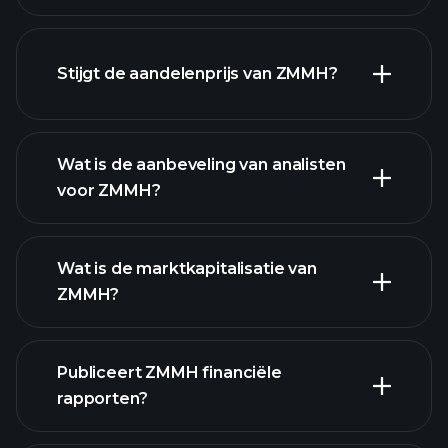
Stijgt de aandelenprijs van ZMMH?
geavanceerde grafiek
Wat is de aanbeveling van analisten
voor ZMMH?
ZMMH grafiek.
Wat is de marktkapitalisatie van
ZMMH?
Publiceert ZMMH financiële
onze lijst van aandelen
rapporten?
ZMMH financiële gegevens