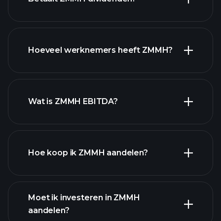
financiële
rapporten
Hoeveel werknemers heeft ZMMH?
hoog-dividend aandelen
Wat is ZMMH EBITDA?
grootste
werkgevers
Hoe koop ik ZMMH aandelen?
financiële
Moet ik investeren in ZMMH
rapporten
aandelen?