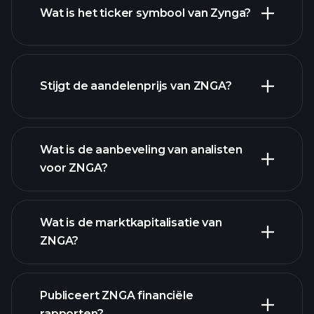
Wat is het ticker symbool van Zynga?
geavanceerde
grafiek
Stijgt de aandelenprijs van ZNGA?
Wat is de aanbeveling van analisten
voor ZNGA?
ZNGA
grafiek.
Wat is de marktkapitalisatie van
ZNGA?
Publiceert ZNGA financiële
onze lijst van aandelen
rapporten?