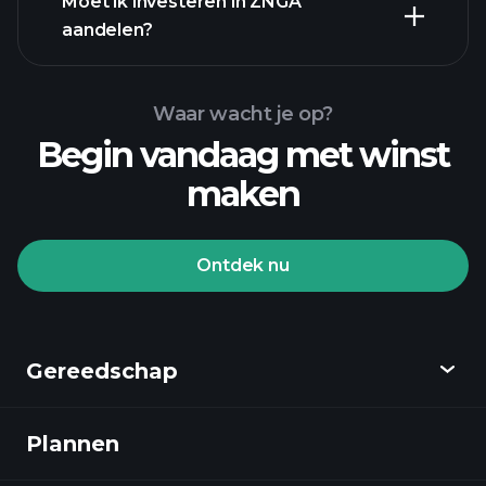
Moet ik investeren in ZNGA
rapporten
aandelen?
Waar wacht je op?
Begin vandaag met winst
maken
Playtrade Toernooien
aangeraden makelaar
Ontdek nu
Gereedschap
Playtrade Toernooien
AI-gedreven dagelijkse marktanalyse
Plannen
Ontdekken
Watchlists
Billionaire Portfolios