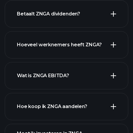
financiële rapporten
Betaalt ZNGA dividenden?
financiële
Hoeveel werknemers heeft ZNGA?
rapporten
hoog-dividend aandelen
Wat is ZNGA EBITDA?
grootste
werkgevers
Hoe koop ik ZNGA aandelen?
financiële