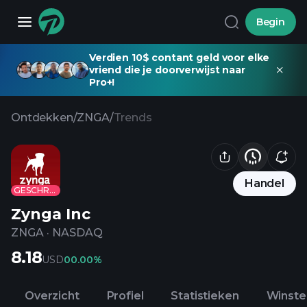
Begin
Verdien 10$ contant geld voor elke
vriend die je doorverwijst naar
Pro+!
Ontdekken
/
ZNGA
/
Trends
Handel
GESCHRAPT
Zynga Inc
ZNGA
·
NASDAQ
8.18
USD
0
0.00%
Overzicht
Profiel
Statistieken
Winste