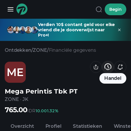
Begin
Verdien 10$ contant geld voor elke
vriend die je doorverwijst naar
Pro+!
Ontdekken
/
ZONE
/
Financiële gegevens
ME
Handel
Mega Perintis Tbk PT
ZONE
·
JK
765.00
IDR
10.00
1.32%
Overzicht
Profiel
Statistieken
Winste