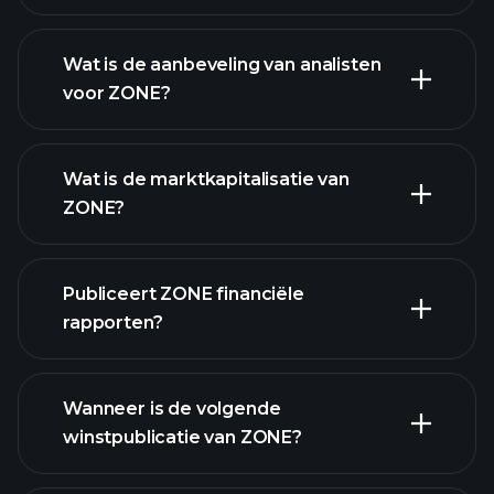
Wat is de aanbeveling van analisten
voor ZONE?
ZONE
grafiek.
Wat is de marktkapitalisatie van
ZONE?
Publiceert ZONE financiële
onze lijst van aandelen
rapporten?
ZONE financiële gegevens
Wanneer is de volgende
winstpublicatie van ZONE?