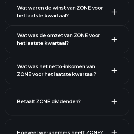
Wat waren de winst van ZONE voor
het laatste kwartaal?
Winstkalender
Wat was de omzet van ZONE voor
het laatste kwartaal?
Wat was het netto-inkomen van
ZONE voor het laatste kwartaal?
ZONE winst
financiële rapporten
Betaalt ZONE dividenden?
financiële rapporten
Hoeveel werknemers heeft ZONE?