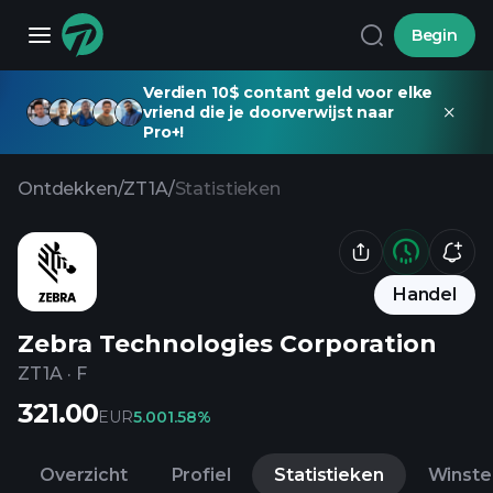
Begin
Verdien 10$ contant geld voor elke
vriend die je doorverwijst naar
Pro+!
Ontdekken
/
ZT1A
/
Statistieken
Handel
Zebra Technologies Corporation
ZT1A
·
F
321.00
EUR
5.00
1.58%
Overzicht
Profiel
Statistieken
Winste