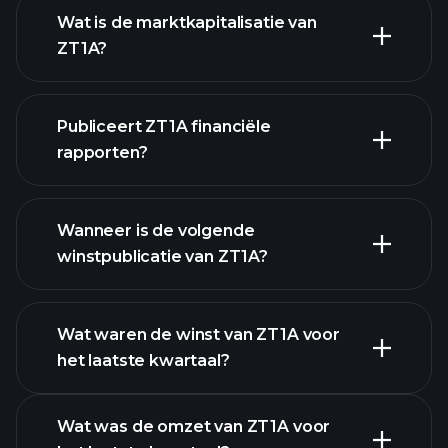
grafiek.
Wat is de marktkapitalisatie van
ZT1A?
Publiceert ZT1A financiële
onze lijst van aandelen
rapporten?
ZT1A financiële gegevens
Wanneer is de volgende
winstpublicatie van ZT1A?
Wat waren de winst van ZT1A voor
het laatste kwartaal?
Winstkalender
Wat was de omzet van ZT1A voor