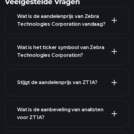
Veelgestelde Vragen
Wat is de aandelenprijs van Zebra
Technologies Corporation vandaag?
Wat is het ticker symbool van Zebra
Technologies Corporation?
Stijgt de aandelenprijs van ZT1A?
geavanceerde grafiek
Wat is de aanbeveling van analisten
voor ZT1A?
ZT1A