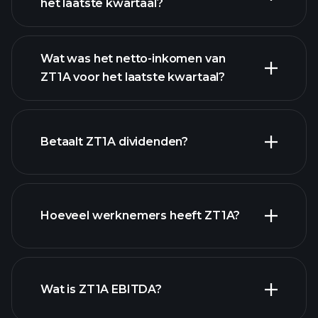
het laatste kwartaal?
Wat was het netto-inkomen van
ZT1A voor het laatste kwartaal?
ZT1A
winst
financiële rapporten
Betaalt ZT1A dividenden?
financiële rapporten
Hoeveel werknemers heeft ZT1A?
hoog-dividend aandelen
Wat is ZT1A EBITDA?
grootste
werkgevers