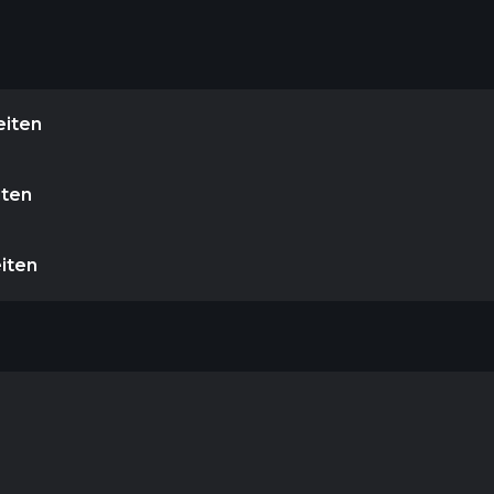
eiten
iten
eiten