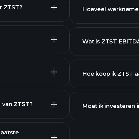
or ZTST?
Hoeveel werknemer
aandelen
ZTST grafiek.
Wat is ZTST EBITD
werkgevers
Hoe koop ik ZTST a
s
e van ZTST?
Moet ik investeren 
laatste
Winstkalender