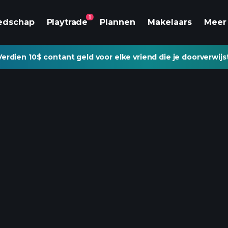
1
edschap
Playtrade
Plannen
Makelaars
Meer
Verdien 10$ contant geld voor elke vriend die je doorverwijs