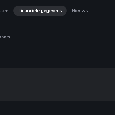
sten
Financiële gegevens
Nieuws
troom