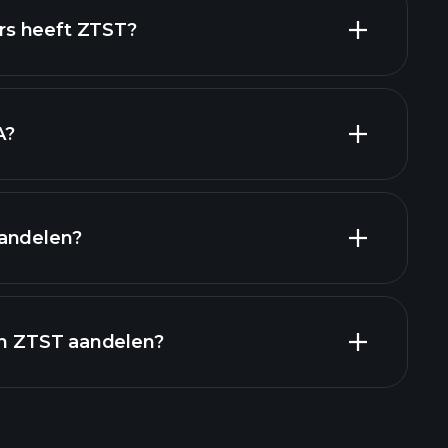
hoog-dividend
s heeft ZTST?
grootste
A?
andelen?
financiële rapporten
in ZTST aandelen?