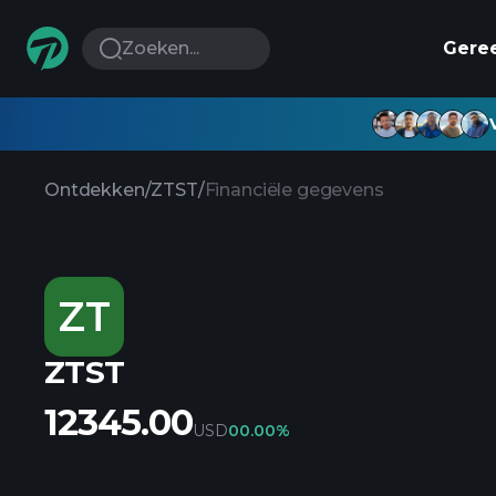
Zoeken...
Gere
Ontdekken
/
ZTST
/
Financiële gegevens
ZT
ZTST
12345.00
USD
0
0.00%