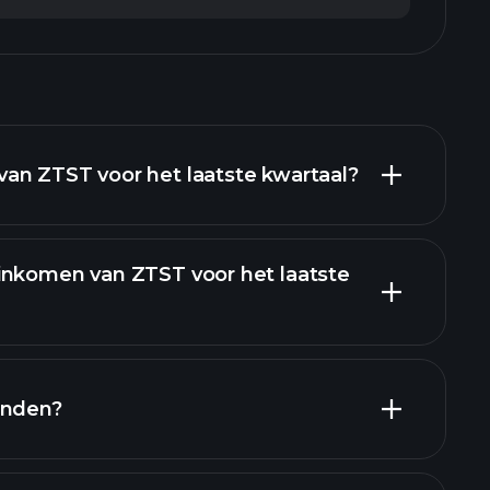
an ZTST voor het laatste kwartaal?
inkomen van ZTST voor het laatste
en
enden?
pporten