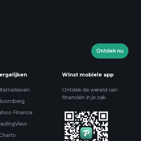
Playtrade Toernooien
aden makelaar
Ontdek nu
en
AI-gedreven
ergelijken
Winst mobiele app
alyse
Billionaire Portfolios
lternatieven
Ontdek de wereld van
financiën in je zak
loomberg
ahoo Finance
radingView
Charts