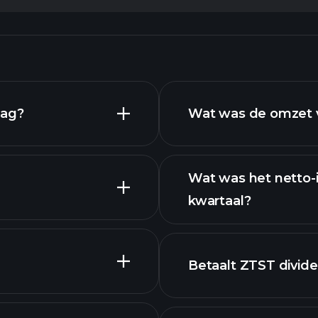
aag?
Wat was de omzet v
Wat was het netto-
kwartaal?
financiële rapport
Betaalt ZTST divid
financiële ra