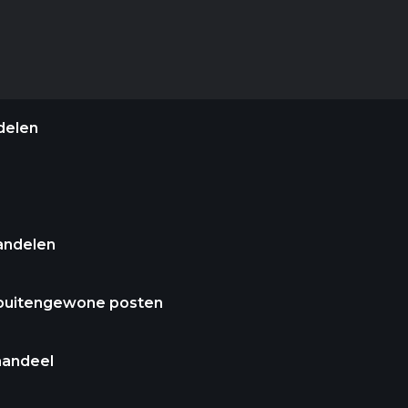
delen
andelen
 buitengewone posten
aandeel