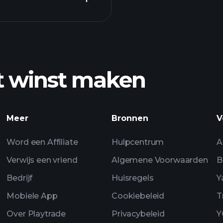
aanger
t winst maken
winst
Playtrade Toernooi
Meer
Bronnen
V
dagelijkse marktan
Watchlists
Word een Affiliate
Hulpcentrum
A
Verwijs een vriend
Algemene Voorwaarden
B
Bedrijf
Huisregels
Y
Mobiele App
Cookiebeleid
T
Over Playtrade
Privacybeleid
Y