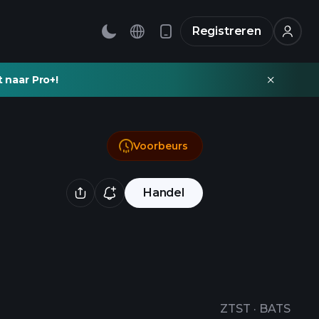
Registreren
t naar Pro+!
Voorbeurs
Handel
ZTST
·
BATS