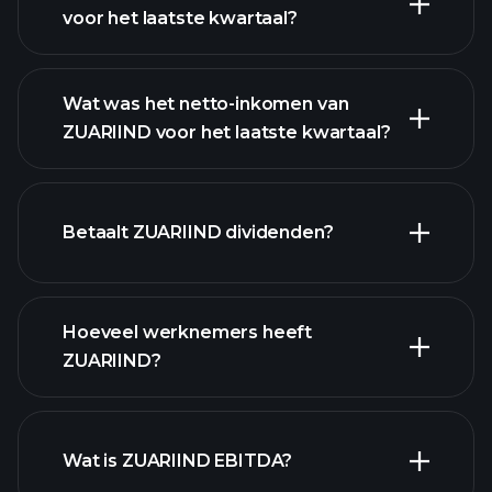
voor het laatste kwartaal?
Wat was het netto-inkomen van
ZUARIIND voor het laatste kwartaal?
ZUARIIND winst
financiële rapporten
Betaalt ZUARIIND dividenden?
financiële
Hoeveel werknemers heeft
rapporten
ZUARIIND?
Wat is ZUARIIND EBITDA?