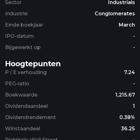
Sector
Industrials
manpower outsourcing, and related services. In
Industrie
Conglomerates
addition, it provides insurance solutions to
individuals and corporates as insurance brokers;
Einde boekjaar
March
and commodity broking, depository participant, as
IPO-datum
-
well as distributes mutual fund products. Zuari
Industries Limited was formerly known as Zuari
Bijgewerkt op
-
Global Limited and changed its name to Zuari
Industries Limited in June 2022. The company was
Hoogtepunten
incorporated in 1967 and is based in Gurugram,
P / E verhouding
7.24
India.
PEG-ratio
-
Boekwaarde
1,215.67
Dividendaandeel
1
Dividendrendement
0.38%
Winstaandeel
36.25
Richtprijs Wall Street
-