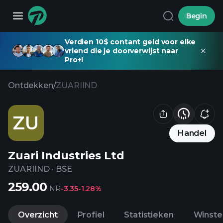
Begin
Verdien 10$ contant geld voor elke
vriend die je doorverwijst naar
Pro+!
Ontdekken
/
ZUARIIND
ZU
Handel
Zuari Industries Ltd
ZUARIIND
·
BSE
259.00
INR
-3.35
-1.28%
Overzicht
Profiel
Statistieken
Winste