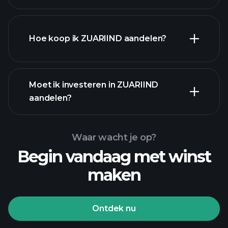
grootste werkgevers
Hoe koop ik ZUARIIND aandelen?
Moet ik investeren in ZUARIIND
financiële rapporten
aandelen?
Waar wacht je op?
Begin vandaag met winst
maken
Playtrade Toernooien
aangeraden makelaar
Ontdek nu