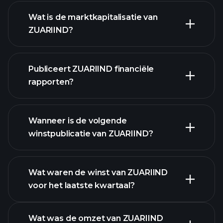
ZUARIIND grafiek.
Wat is de marktkapitalisatie van
ZUARIIND?
Publiceert ZUARIIND financiële
onze lijst van aandelen
rapporten?
ZUARIIND financiële
gegevens
Wanneer is de volgende
winstpublicatie van ZUARIIND?
Wat waren de winst van ZUARIIND
voor het laatste kwartaal?
Winstkalender
Wat was de omzet van ZUARIIND