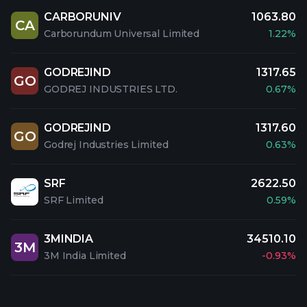
CARBORUNIV
1063.80
CA
Carborundum Universal Limited
1.22%
GODREJIND
1317.65
GO
GODREJ INDUSTRIES LTD.
0.67%
GODREJIND
1317.60
GO
Godrej Industries Limited
0.63%
SRF
2622.50
SRF Limited
0.59%
3MINDIA
34510.10
3M
3M India Limited
-0.93%