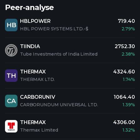
Peer-analyse
HBLPOWER
719.40
HB
HBL POWER SYSTEMS LTD.-$
2.79%
TIINDIA
2752.30
Tube Investments of India Limited
2.38%
THERMAX
4324.60
TH
THERMAX LTD.
1.74%
CARBORUNIV
1064.40
CA
CARBORUNDUM UNIVERSAL LTD.
1.39%
THERMAX
4306.00
Thermax Limited
1.32%