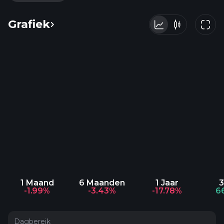
Grafiek
1 Maand
6 Maanden
1 Jaar
3
-1.99%
-3.43%
-17.78%
6
Dagbereik