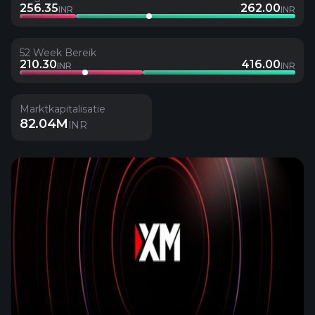
256.35
262.00
INR
INR
52 Week Bereik
210.30
416.00
INR
INR
Marktkapitalisatie
82.04M
INR