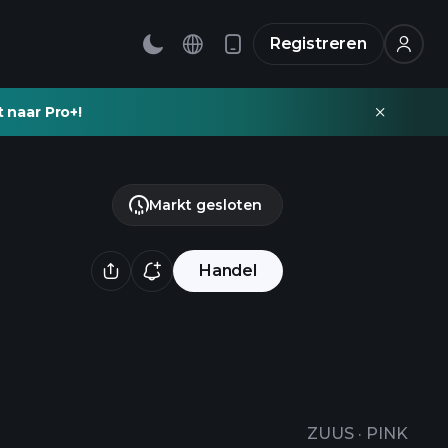
Registreren
t naar Pro+!
Markt gesloten
Handel
ZUUS
·
PINK