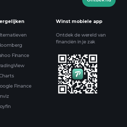
ooien
AI-gedreven
ergelijken
Winst mobiele app
alyse
Billionaire Portfolios
lternatieven
Ontdek de wereld van
financiën in je zak
loomberg
ahoo Finance
radingView
Charts
oogle Finance
inviz
oyfin