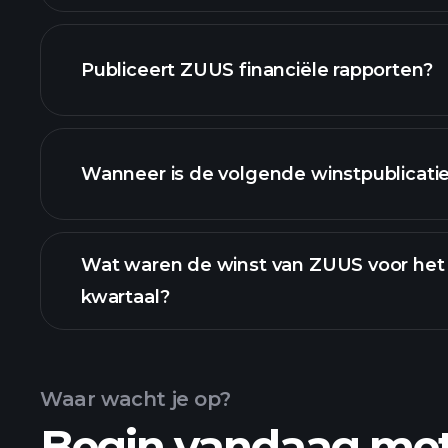
onze lijst van aan
Publiceert ZUUS financiële rapporten?
ZUUS financiële gegeve
Wanneer is de volgende winstpublicati
Wat waren de winst van ZUUS voor het 
kwartaal?
Winstkalender
Waar wacht je op?
Begin vandaag me