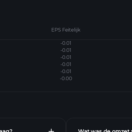
EPS Feitelijk
-0.01
-0.01
-0.01
-0.01
-0.01
-0.00
daag?
Wat was de omzet v