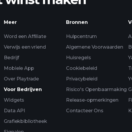
 winst
Playtrade Toern
Meer
Bronnen
V
dagelijkse marktan
Watchlists
Word een Affiliate
Hulpcentrum
A
Verwijs een vriend
Algemene Voorwaarden
B
Bedrijf
Huisregels
Y
Mobiele App
Cookiebeleid
T
Over Playtrade
Privacybeleid
Y
Voor Bedrijven
Risico's Openbaarmaking
G
Widgets
Release-opmerkingen
F
Data API
Contacteer Ons
K
Grafiekbibliotheek
Signalen