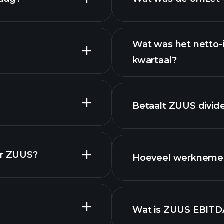
Wat was het netto-
kwartaal?
financiële rapport
Betaalt ZUUS divid
rapporten
or ZUUS?
Hoeveel werkneme
aandelen
iek.
Wat is ZUUS EBITD
werkgevers