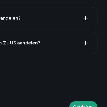
aandelen?
en
 in ZUUS aandelen?
Playtrade Toernooien
aden makelaar
Ontdek nu