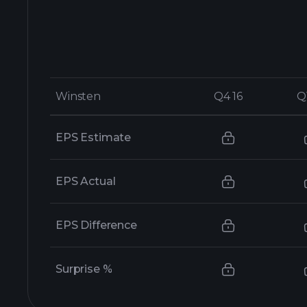
Winsten
Winsten
Q4 16
Q4 16
Q
Q
EPS Estimate
EPS Actual
EPS Difference
Surprise %