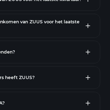
inkomen van ZUUS voor het laatste
en
enden?
financiële
hoog-dividend
rs heeft ZUUS?
grootste
A?