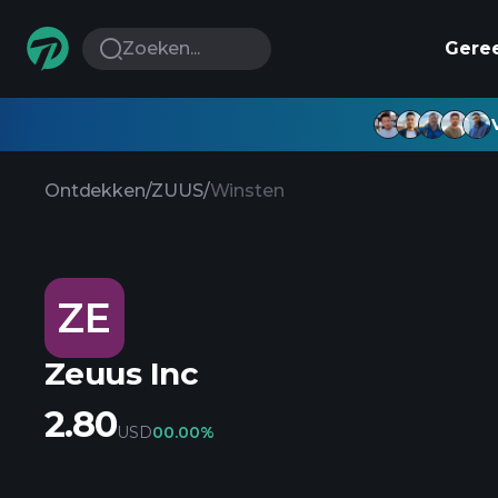
Zoeken...
Gere
Ontdekken
/
ZUUS
/
Winsten
ZE
Zeuus Inc
2.80
USD
0
0.00%