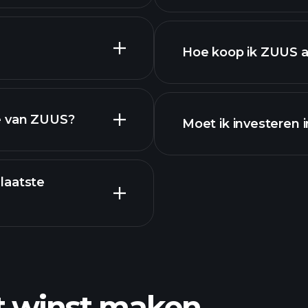
delen
Hoe koop ik ZUUS 
ns
financiële rapport
e van ZUUS?
Moet ik investeren
laatste
aanger
t winst maken