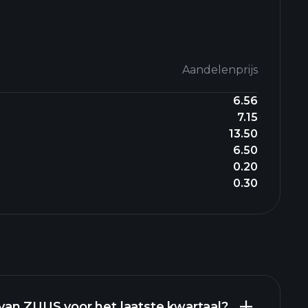
Aandelenprijs
6.56
7.15
13.50
6.50
0.20
0.30
an ZUUS voor het laatste kwartaal?