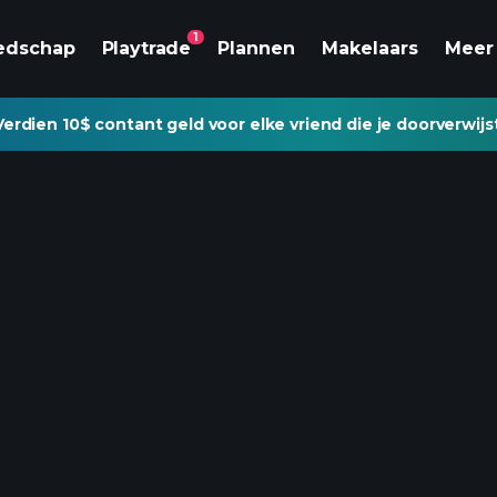
1
edschap
Playtrade
Plannen
Makelaars
Meer
Verdien 10$ contant geld voor elke vriend die je doorverwijs