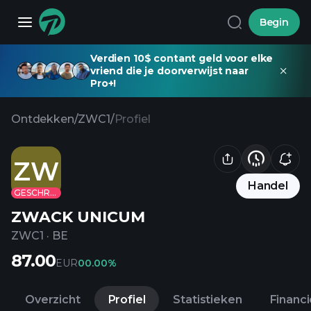
Begin
Verdien 10$ contant geld voor elke
vriend die je doorverwijst naar
Pro+!
Ontdekken
/
ZWC1
/
Profiel
ZW
Handel
GESCHRAPT
ZWACK UNICUM
ZWC1
·
BE
87.00
EUR
0
0.00%
Overzicht
Profiel
Statistieken
Financ