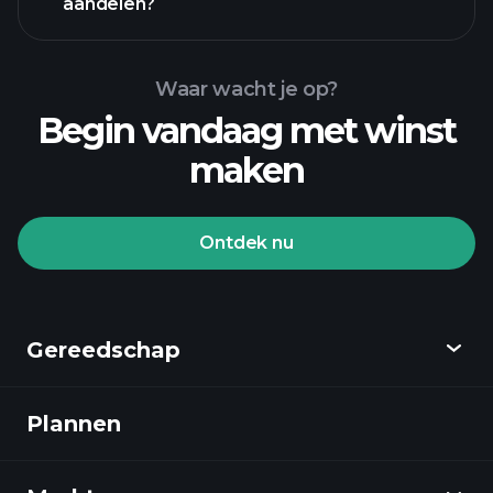
aandelen?
Waar wacht je op?
Begin vandaag met winst
maken
Playtrade Toernooien
aangeraden makelaar
Ontdek nu
Gereedschap
Playtrade Toernooien
AI-gedreven dagelijkse marktanalyse
Plannen
Ontdekken
Watchlists
Billionaire Portfolios
Playtrade