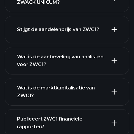
ZWACK UNICUM?
geavanceerde grafiek
Stijgt de aandelenprijs van ZWC1?
Wat is de aanbeveling van analisten
voor ZWC1?
ZWC1
grafiek.
Wat is de marktkapitalisatie van
ZWC1?
Publiceert ZWC1 financiële
onze lijst van aandelen
rapporten?