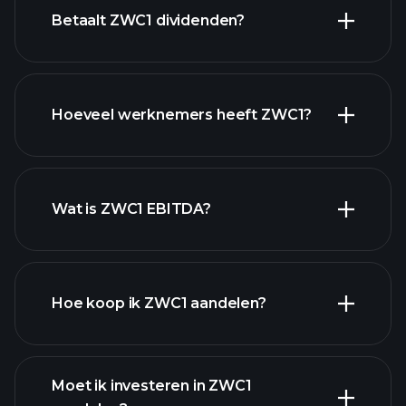
financiële rapporten
Betaalt ZWC1 dividenden?
financiële rapporten
Hoeveel werknemers heeft ZWC1?
hoog-dividend aandelen
Wat is ZWC1 EBITDA?
grootste werkgevers
Hoe koop ik ZWC1 aandelen?
financiële rapporten
Moet ik investeren in ZWC1