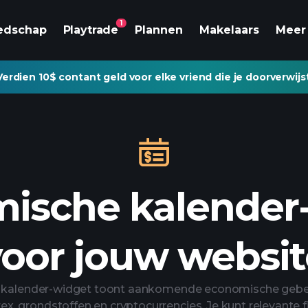
1
edschap
Playtrade
Plannen
Makelaars
Meer
Verdien 10$ contant geld voor elke vriend die je doorverwijs
ische kalender
voor jouw websit
kalender-widget toont aankomende economische gebe
ex, grondstoffen en cryptocurrencies. Je kunt relevante f