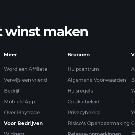
t winst maken
Meer
Bronnen
V
Word een Affiliate
Hulpcentrum
A
Verwijs een vriend
Algemene Voorwaarden
B
Bedrijf
Huisregels
Y
Mobiele App
Cookiebeleid
T
Over Playtrade
Privacybeleid
Y
Voor Bedrijven
Risico's Openbaarmaking
G
Widgets
Release-opmerkingen
F