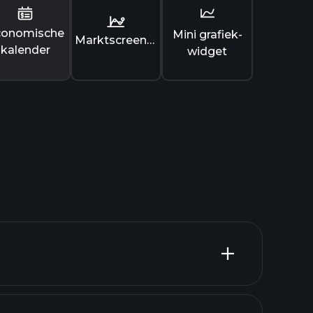
conomische
Mini grafiek-
Marktscreener
kalender
widget