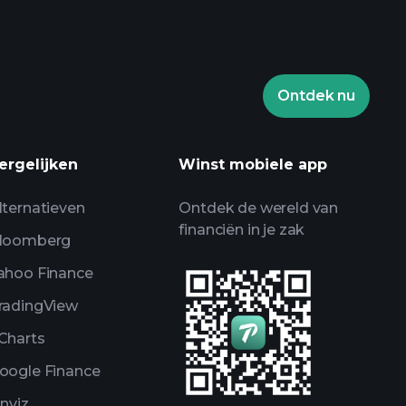
Ontdek nu
ergelijken
Winst mobiele app
lternatieven
Ontdek de wereld van
financiën in je zak
loomberg
ahoo Finance
radingView
Charts
oogle Finance
inviz