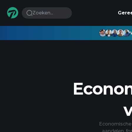
Zoeken...
Gere
Econom
Economische 
aandelen, for