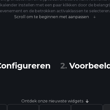
alender instellen met een paar klikken door de belangri
evenement en de betrokken activaklassen te selecteren
Scroll om te beginnen met aanpassen
Configureren
Voorbeel
Ontdek onze nieuwste widgets