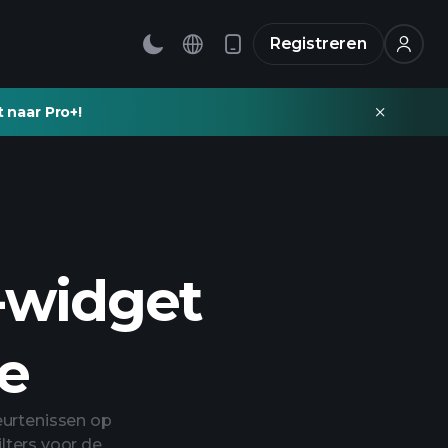
Registreren
t naar Pro+!
-widget
e
urtenissen op
ilters voor de