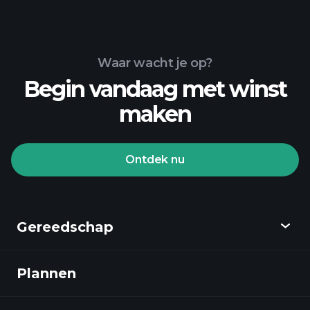
Waar wacht je op?
Begin vandaag met winst
maken
Ontdek nu
Gereedschap
Plannen
Ontdekken
Playtrade