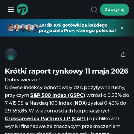
Zaczynaj
Zarób 10$ gotówki za każdego
przyjaciela Pro+, którego polecisz!
Krótki raport rynkowy 11 maja 2026
Dobry wieczór!
Główne indeksy odnotowały dziś pozytywne ruchy,
przy czym
S&P 500 Index (GSPC)
wzrósł o 0,23% do
7 415,05, a Nasdaq 100 Index (
NDX
) zyskał 0,43% do
29 355,85. W wiadomościach korporacyjnych
Crossamerica Partners LP (CAPL)
opublikował
wyniki finansowe ze znaczącym przekroczeniem