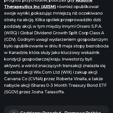
prognoz przychodów, podczas gdy
Axsome
Therapeutics Inc (AXSM)
również opublikował
swoje wyniki, pokazując mniejszą niż oczekiwano
stratę na akcję. Kilka spółek przeprowadziło dziś
podziały akcji, w tym między innymi Orsero S.P.A.
(WRG) i Global Dividend Growth Split Corp Class A
(GDV). Godnym uwagi wydarzeniem gospodarczym
było opublikowanie w dniu 8 maja stopy bezrobocia
w Kanadzie, która służy jako kluczowy wskaźnik
kondycji gospodarczej kraju. Inwestorzy byli
aktywni, a wśród znaczących transakcji znalazła się
sprzedaż akcji Wix.Com Ltd (WIX) i zakup akcji
Carvana Co (CVNA) przez Roberta Vinalla, a także
nabycie akcji iShares 0-3 Month Treasury Bond ETF
(SGOV) przez Josha Tarasoffa.