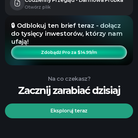
Codzienny Przegląd - Darmowa Próbka
Otwórz plik
🔒 Odblokuj ten brief teraz - dołącz
do tysięcy inwestorów, którzy nam
ufają!
Zdobądź Pro za $14.99/m
Na co czekasz?
Zacznij zarabiać dzisiaj
Eksploruj teraz