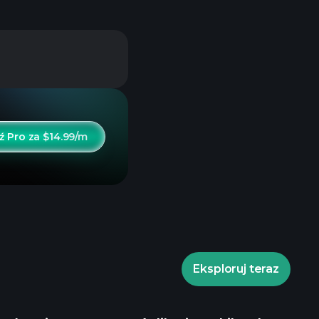
 Pro za $14.99/m
Eksploruj teraz