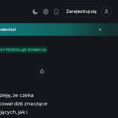
Zarejestruj się
olecisz!
NY PRZEGLĄD RYNKU AI
ieję, że czeka
ował dziś znaczące
cych, jak i