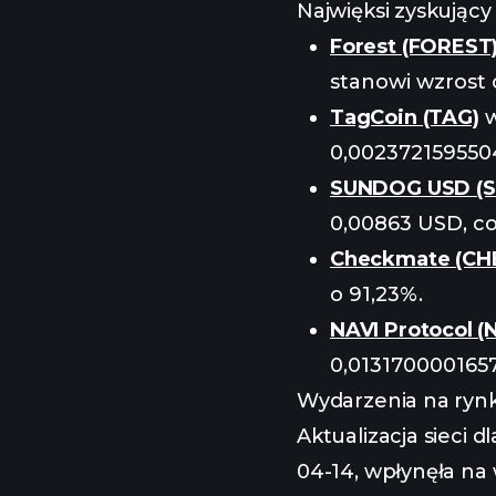
Najwięksi zyskujący
Forest (FOREST
stanowi wzrost 
TagCoin (TAG)
w
0,0023721595504
SUNDOG USD (
0,00863 USD, co
Checkmate (CH
o 91,23%.
NAVI Protocol (
0,0131700001657
Wydarzenia na rynk
Aktualizacja sieci d
04-14, wpłynęła na