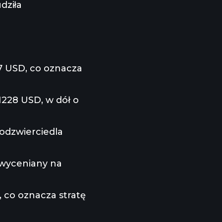
dziła
7 USD, co oznacza
228 USD, w dół o
odzwierciedla
wyceniany na
 co oznacza stratę