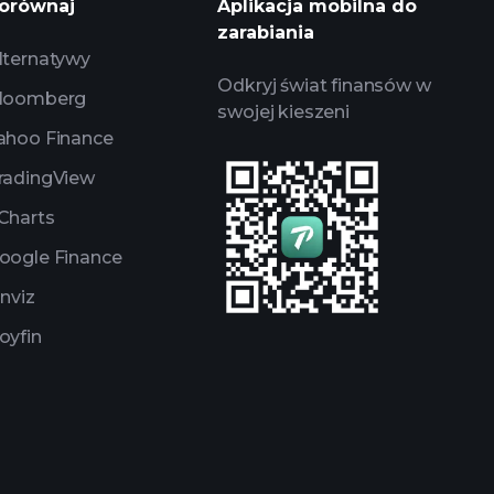
orównaj
Aplikacja mobilna do
zarabiania
lternatywy
Odkryj świat finansów w
loomberg
swojej kieszeni
ahoo Finance
radingView
Charts
oogle Finance
inviz
oyfin