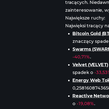
tracących. Niedawna
zainteresowanie, wp
Największe ruchy:
Najwięksi tracący n
Bitcoin Gold (B
znaczący spade
Swarms (SWAR
-40,71%
.
Velvet (VELVET)
spadek o
-33,5
Energy Web To
0,258160874365
Reactive Netwo
o
-19,08%
.