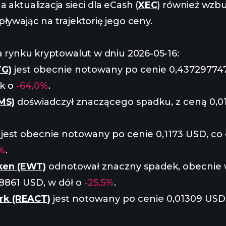
 aktualizacja sieci dla eCash (
XEC
) również wzbu
ływając na trajektorię jego ceny.
a rynku kryptowalut w dniu 2026-05-16:
TG)
jest obecnie notowany po cenie 0,43729774
k o
-64,0%
.
MS)
doświadczył znaczącego spadku, z ceną 0,01
jest obecnie notowany po cenie 0,1173 USD, co 
3%
.
ken (EWT)
odnotował znaczny spadek, obecnie 
8861 USD, w dół o
-25,5%
.
rk (REACT)
jest notowany po cenie 0,01309 USD,