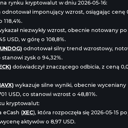
 na rynku kryptowalut w dniu 2026-05-16:
)
odnotował imponujący wzrost, osiągając cenę 
o 118,4%.
ykazał niezwykły wzrost, obecnie notowany po
5 USD, w górę o 108,8%.
SUNDOG)
odnotował silny trend wzrostowy, not
 stanowi zysk o 94,32%.
ECK)
doświadczył znaczącego odbicia, z ceną 0
NAVX)
wykazuje silne wyniki, obecnie wyceniany
01 USD, co stanowi wzrost o 48,81%.
u kryptowalut:
la eCash (
XEC
), która rozpoczęła się 2026-05-15 po 
 wycenę aktywów o 8,97 USD.