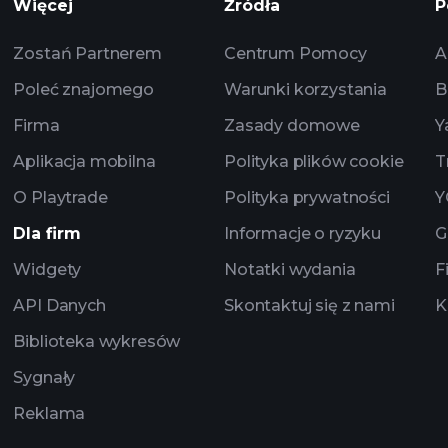
Więcej
Źródła
P
Zostań Partnerem
Centrum Pomocy
A
Poleć znajomego
Warunki korzystania
B
Firma
Zasady domowe
Y
Aplikacja mobilna
Polityka plików cookie
T
O Playtrade
Polityka prywatności
Y
Dla firm
Informacje o ryzyku
G
Widgety
Notatki wydania
F
API Danych
Skontaktuj się z nami
K
Biblioteka wykresów
Sygnały
Reklama