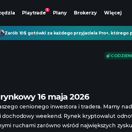
1
zędzia
Playtrade
Plany
Brokerzy
Więcej
Zarób 10$ gotówki za każdego przyjaciela Pro+, którego p
CODZIEN
t rynkowy 16 maja 2026
aszego cenionego inwestora i tradera. Mamy nadz
 i dochodowy weekend. Rynek kryptowalut odnot
nymi ruchami zarówno wśród największych zyskują