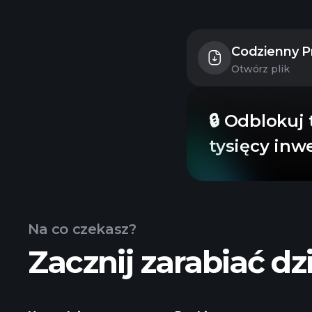
Codzienny P
Otwórz plik
🔒 Odblokuj 
tysięcy inw
Na co czekasz?
Zacznij zarabiać dzi