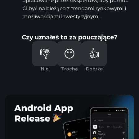
opracowane przez ekspertów, aby pomóc
Ci być na bieżąco z trendami rynkowymi i
możliwościami inwestycyjnymi.
Czy uznałeś to za pouczające?
👎
😶
👍
Nie
Trochę
Dobrze