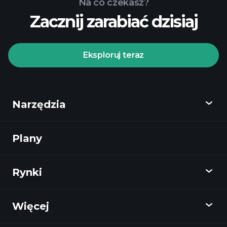
Na co czekasz?
Zacznij zarabiać dzisiaj
Eksploruj teraz
Narzędzia
Plany
Odkryj
Playtrade
Rynki
Wykresy
Wiadomości
Więcej
Przegląd
Kalendarz