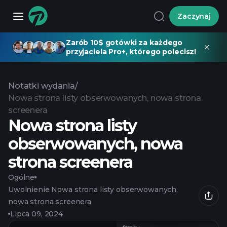
Zaczynaj
Zarób 10$ gotówki za każdego
przyjaciela Pro+, którego polecisz!
Notatki wydania
/
Nowa strona listy obserwowanych, nowa strona
screenera
Nowa strona listy
obserwowanych, nowa
strona screenera
Ogólne
Uwolnienie
Nowa strona listy obserwowanych,
nowa strona screenera
Lipca 09, 2024