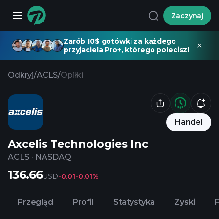
Zaczynaj
Zarób 10$ gotówki za każdego
przyjaciela Pro+, którego polecisz!
Odkryj
/
ACLS
/
Opiłki
Handel
Axcelis Technologies Inc
ACLS
·
NASDAQ
136.66
USD
-0.01
-0.01%
Przegląd
Profil
Statystyka
Zyski