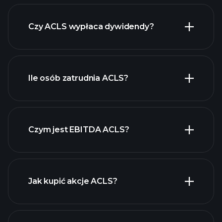
raporty finansowe
Czy ACLS wypłaca dywidendy?
ACLS
raporty finansowe
ACLS
Ile osób zatrudnia ACLS?
akcji o wysokiej
dywidendzie
Czym jest EBITDA ACLS?
największych pracodawców
Jak kupić akcje ACLS?