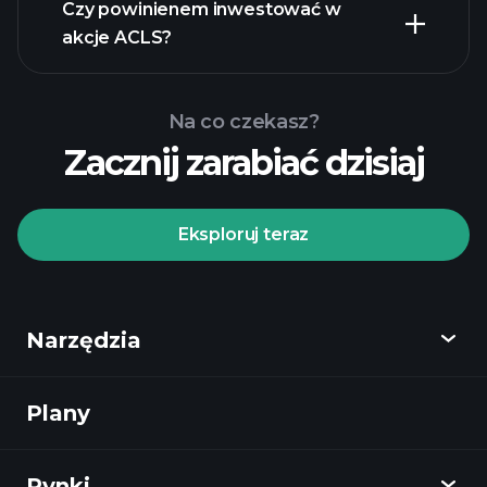
raporty finansowe
Czy powinienem inwestować w
akcje ACLS?
Na co czekasz?
Zacznij zarabiać dzisiaj
Turniejach
Playtrade
polecanego
brokera
Eksploruj teraz
Narzędzia
Turniejach
Playtrade
codziennych analiz rynkowych zasilanych
Plany
Odkryj
AI
listy
obserwacyjne
portfele
Playtrade
miliarderów
Rynki