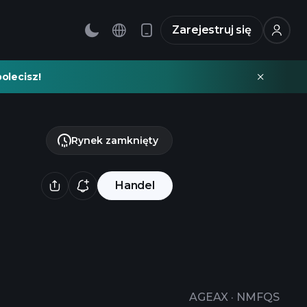
Zarejestruj się
olecisz!
Rynek zamknięty
Handel
AGEAX
·
NMFQS