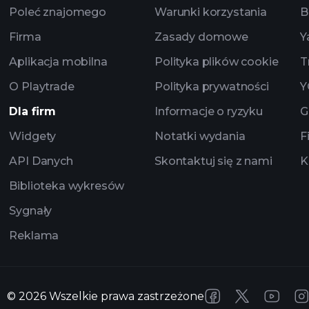
Poleć znajomego
Warunki korzystania
B
Firma
Zasady domowe
Y
Aplikacja mobilna
Polityka plików cookie
T
O Playtrade
Polityka prywatności
Y
Dla firm
Informacje o ryzyku
G
Widgety
Notatki wydania
F
API Danych
Skontaktuj się z nami
K
Biblioteka wykresów
Sygnały
Reklama
©
2026
Wszelkie prawa zastrzeżone