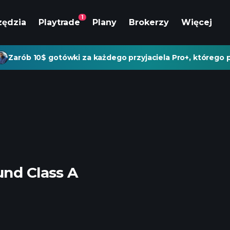
1
zędzia
Playtrade
Plany
Brokerzy
Więcej
Zarób 10$ gotówki za każdego przyjaciela Pro+, którego p
und Class A