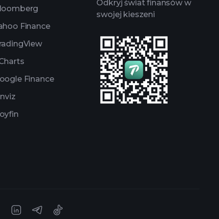
Odkryj świat finansów w
loomberg
swojej kieszeni
ahoo Finance
radingView
Charts
oogle Finance
inviz
oyfin