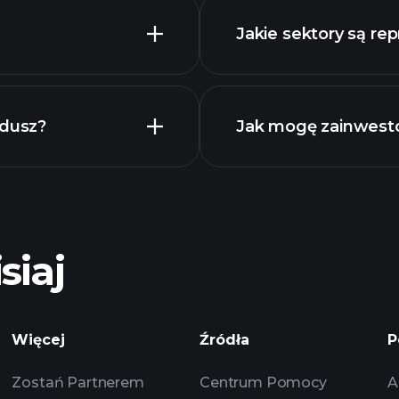
Jakie sektory są r
owanym wykresie
holdings
ndusz?
Jak mogę zainwest
siaj
holdings
Playt
Więcej
Źródła
P
zalecanego broker
Zostań Partnerem
Centrum Pomocy
A