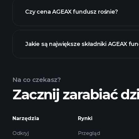
Czy cena AGEAX fundusz rośnie?
zaawans
Jakie są największe składniki AGEAX fu
AGEAX fundusz chart
Na co czekasz?
Zacznij zarabiać dzi
Narzędzia
Rynki
Odkryj
Przegląd