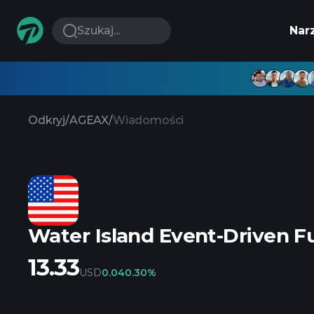
Szukaj...
Nar
Odkryj
/
AGEAX
/
Wiadomości
Water Island Event-Driven F
13.33
USD
0.04
0.30%