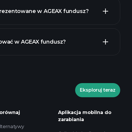
eprezentowane w AGEAX fundusz?
ować w AGEAX fundusz?
Eksploruj teraz
rade Tournaments
orównaj
Aplikacja mobilna do
a
zarabiania
lternatywy