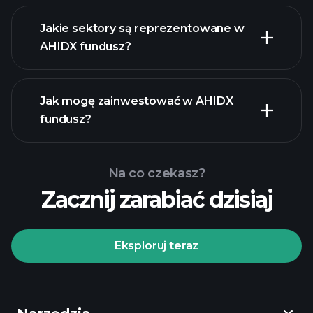
holdings
Jakie sektory są reprezentowane w
AHIDX fundusz?
holdings
Jak mogę zainwestować w AHIDX
fundusz?
Na co czekasz?
Zacznij zarabiać dzisiaj
Eksploruj teraz
Playtrade
Tournaments
zalecanego