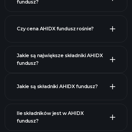
fundusz?
Czy cena AHIDX fundusz rośnie?
zaawansowanym wykresie
Jakie są największe składniki AHIDX
fundusz?
AHIDX fundusz chart
Jakie są składniki AHIDX fundusz?
Ile składników jest w AHIDX
holdings
fundusz?