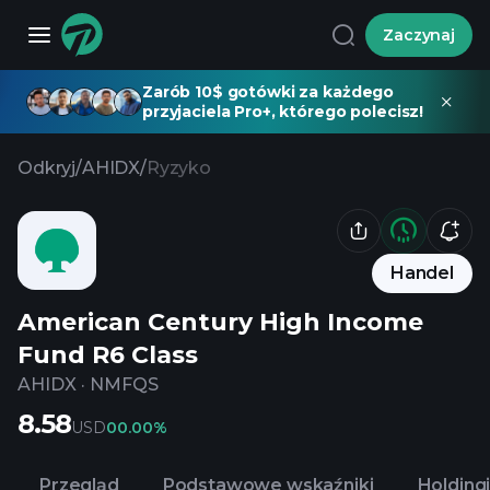
Zaczynaj
Zarób 10$ gotówki za każdego
przyjaciela Pro+, którego polecisz!
Odkryj
/
AHIDX
/
Ryzyko
Handel
American Century High Income
Fund R6 Class
AHIDX
·
NMFQS
8.58
USD
0
0.00%
Przegląd
Podstawowe wskaźniki
Holding