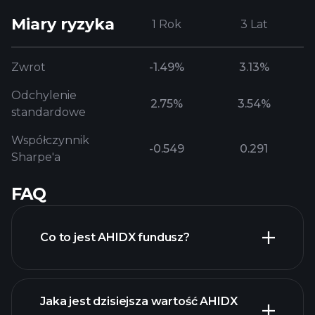
Miary ryzyka
1 Rok
3 Lat
Zwrot
-1.49%
3.13%
Odchylenie
2.75%
3.54%
standardowe
Współczynnik
-0.549
0.291
Sharpe'a
FAQ
Co to jest AHIDX fundusz?
Jaka jest dzisiejsza wartość AHIDX