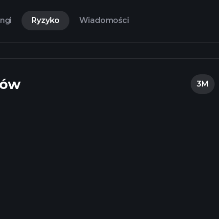
ngi
Ryzyko
Wiadomości
tów
3M