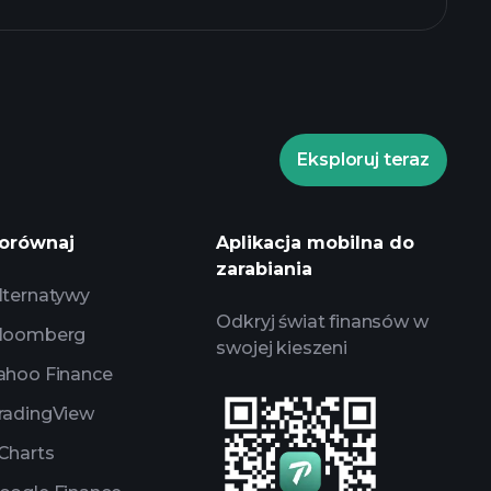
Eksploruj teraz
rade Tournaments
orównaj
Aplikacja mobilna do
a
zarabiania
lternatywy
Odkryj świat finansów w
loomberg
swojej kieszeni
ahoo Finance
radingView
Charts