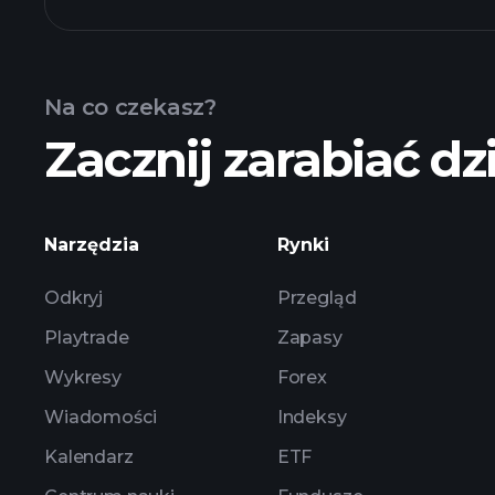
ALMZX fundusz chart
Na co czekasz?
Zacznij zarabiać dzi
holdings
Narzędzia
Rynki
Odkryj
Przegląd
Playtrade
Zapasy
Wykresy
Forex
Wiadomości
Indeksy
Kalendarz
ETF