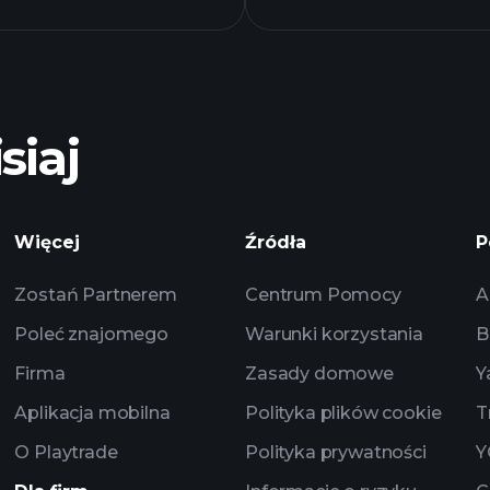
siaj
Playt
Więcej
Źródła
P
zalecanego broker
Zostań Partnerem
Centrum Pomocy
A
Poleć znajomego
Warunki korzystania
B
Firma
Zasady domowe
Y
Aplikacja mobilna
Polityka plików cookie
T
O Playtrade
Polityka prywatności
Y