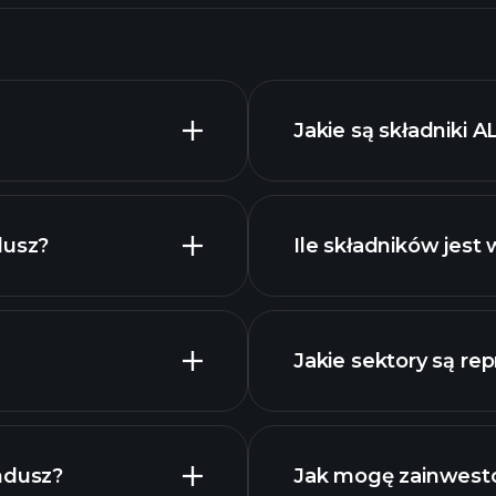
Jakie są składniki
dusz?
Ile składników jes
Jakie sektory są 
zaawansowanym
holdings
ndusz?
Jak mogę zainwes