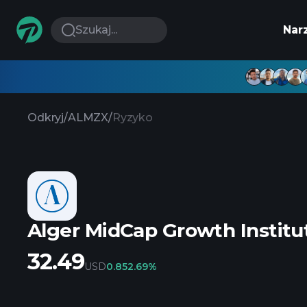
Szukaj...
Nar
Odkryj
/
ALMZX
/
Ryzyko
Alger MidCap Growth Institut
32.49
USD
0.85
2.69%