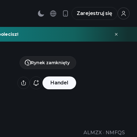
Zarejestruj się
olecisz!
Rynek zamknięty
Handel
ALMZX
·
NMFQS