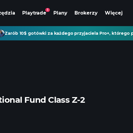
1
zędzia
Playtrade
Plany
Brokerzy
Więcej
Zarób 10$ gotówki za każdego przyjaciela Pro+, którego p
ional Fund Class Z-2