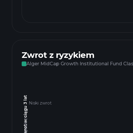
Zwrot z ryzykiem
Alger MidCap Growth Institutional Fund Cla
Całkowity zwrot w ciągu 3 lat
Niski zwrot
Wysoki zwrot
Niski zwrot