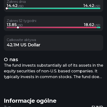
Zakres dnia
14.42
14.42
USD
USD
Zakres 52 tygodni
13.85
18.62
USD
USD
Całkowite aktywa
42.1M US Dollar
O nas
The fund invests substantially all of its assets in the
equity securities of non-U.S. based companies. It
typically invests in common stocks. The fund does
not choose its portfolio companies based on a
reference to market capitalization. Rather, the
focus of the it is on the revenue produced by the
Informacje ogólne
issuer of the securities. The fund typically holds a
portfolio of between 40 to 70 securities which the