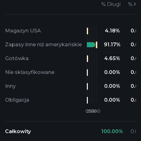
%
Długi
%
Kr
Magazyn USA
4.18
%
0.0
Zapasy inne niż amerykańskie
91.17
%
0.0
Gotówka
4.65
%
0.0
Nie sklasyfikowane
0.00
%
0.0
Inny
0.00
%
0.0
Obligacja
0.00
%
0.0
Całkowity
100.00
%
0.0