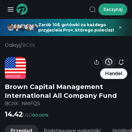
Zaczynaj
Zarób 10$ gotówki za każdego
przyjaciela Pro+, którego polecisz!
Odkryj
/
BCIIX
Handel
WYCOFANE
Brown Capital Management
International All Company Fund
BCIIX
·
NMFQS
14.42
USD
0
0.00%
Przegląd
Podstawowe wskaźniki
Holding