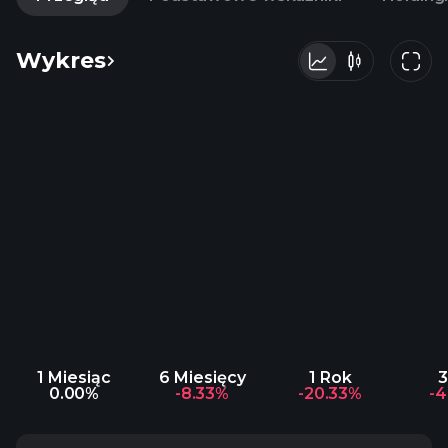
Wykres
1 Miesiąc
6 Miesięcy
1 Rok
3
0.00%
-8.33%
-20.33%
-