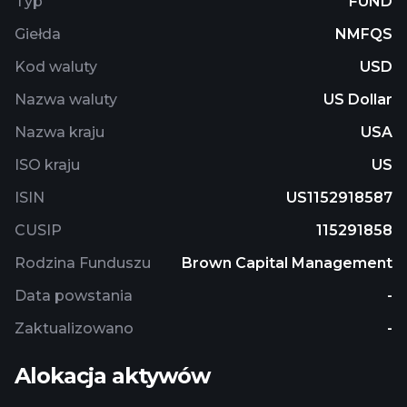
Typ
FUND
Advisor believes have the potential for growth.
Giełda
NMFQS
Kod waluty
USD
Nazwa waluty
US Dollar
Nazwa kraju
USA
ISO kraju
US
ISIN
US1152918587
CUSIP
115291858
Rodzina Funduszu
Brown Capital Management
Data powstania
-
Zaktualizowano
-
Alokacja aktywów