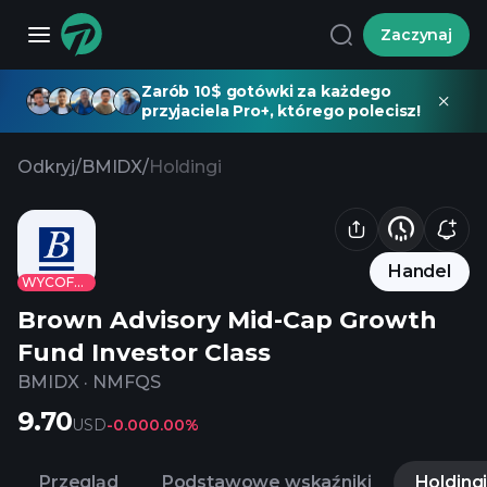
Zaczynaj
Zarób 10$ gotówki za każdego
przyjaciela Pro+, którego polecisz!
Odkryj
/
BMIDX
/
Holdingi
Handel
WYCOFANE
Brown Advisory Mid-Cap Growth
Fund Investor Class
BMIDX
·
NMFQS
9.70
USD
-0.00
0.00%
Przegląd
Podstawowe wskaźniki
Holding