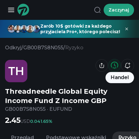
Zaczynaj
Zarób 10$ gotówki za każdego
przyjaciela Pro+, którego polecisz!
Odkryj
/
GB00B7S8N055
/
Ryzyko
TH
Handel
Threadneedle Global Equity
Income Fund Z Income GBP
GB00B7S8N055
·
EUFUND
2.45
USD
0.04
1.65%
Przegląd
Podstawowe wskaźniki
Ryzyko