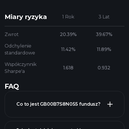
Miary ryzyka
1 Rok
3 Lat
Zwrot
20.39%
39.67%
Odchylenie
11.42%
11.89%
standardowe
Współczynnik
1.618
0.932
Sharpe'a
FAQ
Co to jest GB00B7S8N055 fundusz?