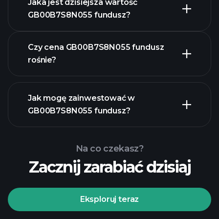
Jaka jest dzisiejsza wartość
GB00B7S8N055 fundusz?
Czy cena GB00B7S8N055 fundusz
rośnie?
zaawansowanym
Jak mogę zainwestować w
wykresie
GB00B7S8N055 fundusz?
GB00B7S8N055 fundusz chart
Na co czekasz?
Zacznij zarabiać dzisiaj
Eksploruj teraz