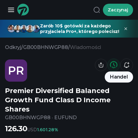
Zaczynaj
Zarób 10$ gotówki za każdego
przyjaciela Pro+, którego polecisz!
Odkryj
/
GB00BHNWGP88
/
Wiadomości
PR
Handel
Premier Diversified Balanced
Growth Fund Class D Income
Shares
GB00BHNWGP88
·
EUFUND
126.30
USD
1.60
1.28%