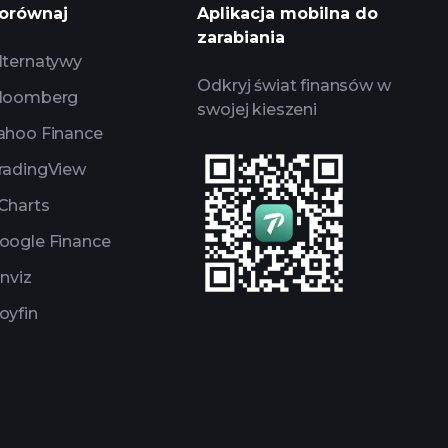
orównaj
Aplikacja mobilna do
 brokera
zarabiania
lternatywy
Odkryj świat finansów w
loomberg
swojej kieszeni
ahoo Finance
radingView
Charts
oogle Finance
inviz
oyfin