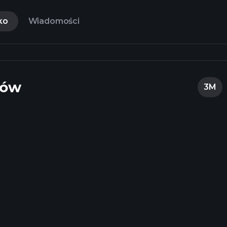
ko
Wiadomości
tów
3M