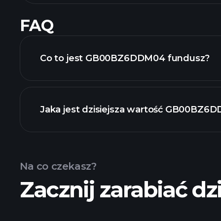
FAQ
Co to jest GB00BZ6DDM04 fundusz?
Jaka jest dzisiejsza wartość GB00BZ6
Na co czekasz?
Zacznij zarabiać dzi
zaawansowanym wykresie