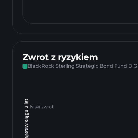
Zwrot z ryzykiem
BlackRock Sterling Strategic Bond Fund D G
Całkowity zwrot w ciągu 3 lat
Niski zwrot
Wysoki zwrot
Niski zwrot