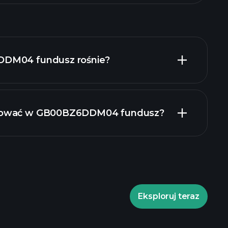
DDM04 fundusz rośnie?
tować w GB00BZ6DDM04 fundusz?
GB00BZ6DDM04 fundusz chart
Eksploruj teraz
Playtrade Tournaments