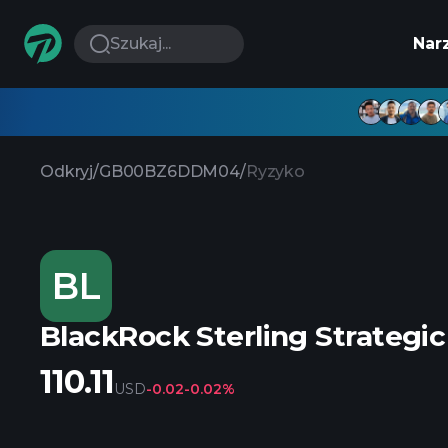
Szukaj...
Nar
Odkryj
/
GB00BZ6DDM04
/
Ryzyko
BL
BlackRock Sterling Strategi
110.11
USD
-0.02
-0.02%