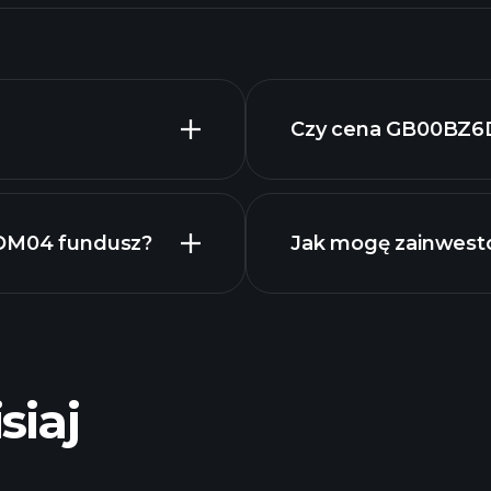
Czy cena GB00BZ6
DDM04 fundusz?
Jak mogę zainwes
siaj