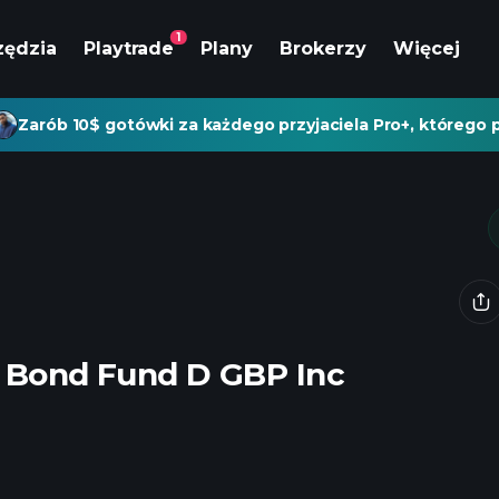
1
zędzia
Playtrade
Plany
Brokerzy
Więcej
Zarób 10$ gotówki za każdego przyjaciela Pro+, którego p
c Bond Fund D GBP Inc