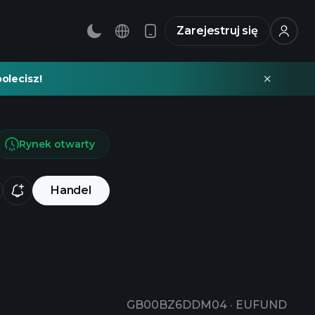
Zarejestruj się
olecisz!
Rynek otwarty
Handel
GB00BZ6DDM04
·
EUFUND