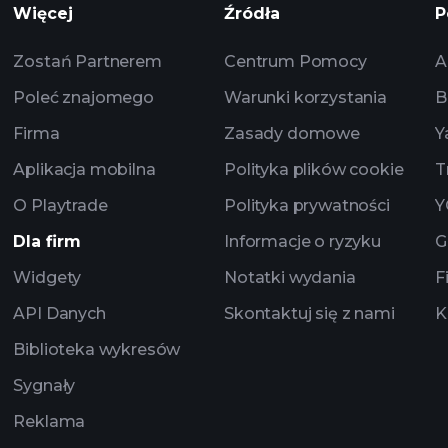
Więcej
Źródła
P
zalecanego
Zostań Partnerem
Centrum Pomocy
A
Poleć znajomego
Warunki korzystania
B
Firma
Zasady domowe
Y
Aplikacja mobilna
Polityka plików cookie
T
O Playtrade
Polityka prywatności
Y
Dla firm
Informacje o ryzyku
G
Widgety
Notatki wydania
F
API Danych
Skontaktuj się z nami
K
Biblioteka wykresów
Sygnały
Reklama