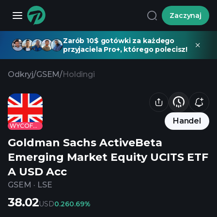
Zaczynaj
Zarób 10$ gotówki za każdego
przyjaciela Pro+, którego polecisz!
Odkryj
/
GSEM
/
Holdingi
Handel
WYCOFANE
Goldman Sachs ActiveBeta
Emerging Market Equity UCITS ETF
A USD Acc
GSEM
·
LSE
38.02
USD
0.26
0.69%