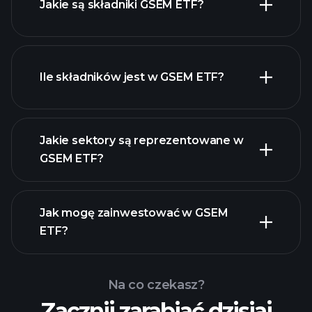
Jakie są składniki GSEM ETF?
Ile składników jest w GSEM ETF?
holdings
holdings
Jakie sektory są reprezentowane w
holdings
GSEM ETF?
Jak mogę zainwestować w GSEM
ETF?
Na co czekasz?
Zacznij zarabiać dzisiaj