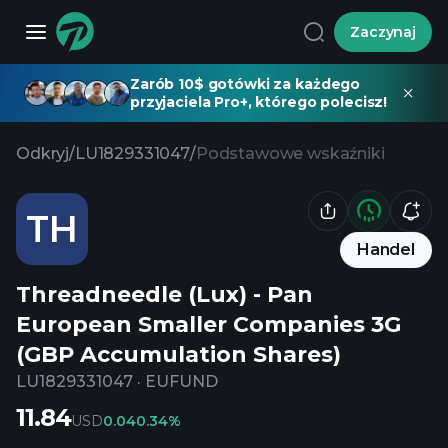
Zaczynaj
Zarób 10$ gotówki za każdego
przyjaciela Pro+, którego polecisz!
Odkryj
/
LU1829331047
/
Podstawowe wskaźniki
TH
Handel
Threadneedle (Lux) - Pan
European Smaller Companies 3G
(GBP Accumulation Shares)
LU1829331047
·
EUFUND
11.84
USD
0.04
0.34%