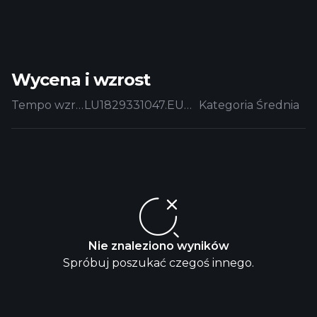
Wycena i wzrost
Tempo wzrostu
LU1829331047.EUFUND
Kategoria Średnia
Nie znaleziono wyników
Spróbuj poszukać czegoś innego.