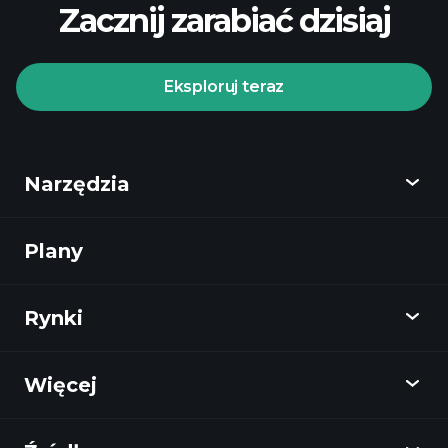
Zacznij zarabiać dzisiaj
Eksploruj teraz
Playtrade Tournaments
Narzędzia
zalecanego brokera
Plany
Odkryj
Playtrade
Rynki
Wykresy
Wiadomości
Więcej
Przegląd
Kalendarz
Zapasy