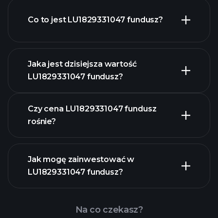
Co to jest LU1829331047 fundusz?
Jaka jest dzisiejsza wartość
LU1829331047 fundusz?
Czy cena LU1829331047 fundusz
rośnie?
zaawansowanym
Jak mogę zainwestować w
wykresie
LU1829331047 fundusz?
LU1829331047
fundusz chart
Na co czekasz?