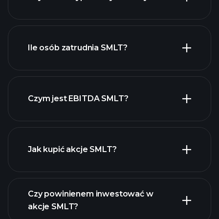
raporty finansowe
SMLT
Ile osób zatrudnia SMLT?
akcji o wysokiej
dywidendzie
Czym jest EBITDA SMLT?
największych pracodawców
Jak kupić akcje SMLT?
raporty finansowe
Czy powinienem inwestować w
akcje SMLT?