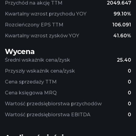
Przychód na akcję TTM
2049.647
Kwartalny wzrost przychodu YOY
99.10%
Rozcieńczony EPS TTM
106.091
Kwartalny wzrost zysków YOY
41.60%
Wycena
Średni wskaźnik cena/zysk
25.40
Przyszły wskaźnik cena/zysk
0
Cena sprzedaży TTM
0
Cena księgowa MRQ
0
Wartość przedsiębiorstwa przychodów
0
Wartość przedsiębiorstwa EBITDA
0