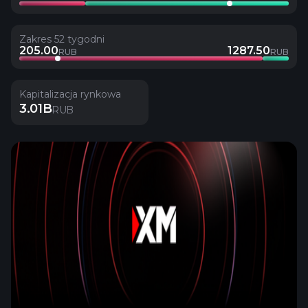
Zakres 52 tygodni
205.00
1287.50
RUB
RUB
Kapitalizacja rynkowa
3.01B
RUB