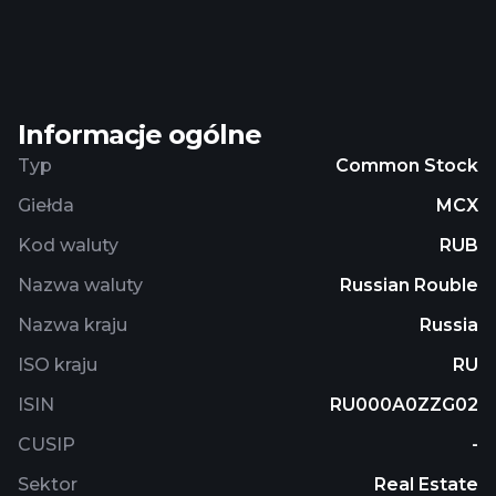
platform; manages commercial and rental real
estate funds; and development projects across
segments, such as esidential housing, resort real
estate, and others. The company was founded in
Informacje ogólne
2012 and is based in Moscow, Russia.
Typ
Common Stock
Giełda
MCX
Kod waluty
RUB
Nazwa waluty
Russian Rouble
Nazwa kraju
Russia
ISO kraju
RU
ISIN
RU000A0ZZG02
CUSIP
-
Sektor
Real Estate