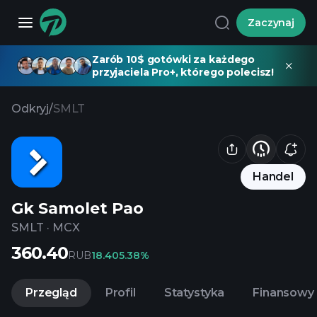
Zaczynaj
Zarób 10$ gotówki za każdego
przyjaciela Pro+, którego polecisz!
Odkryj
/
SMLT
Handel
Gk Samolet Pao
SMLT
·
MCX
360.40
RUB
18.40
5.38%
Przegląd
Profil
Statystyka
Finansowy