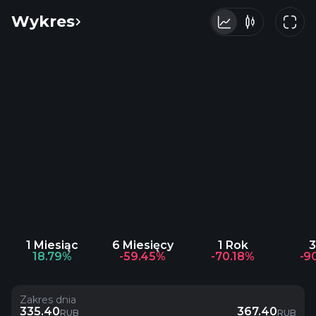
Wykres
1 Miesiąc
6 Miesięcy
1 Rok
3
18.79%
-59.45%
-70.18%
-9
Zakres dnia
335.40
367.40
RUB
RUB