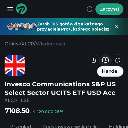
Zaczynaj
Zarób 10$ gotówki za każdego
przyjaciela Pro+, którego polecisz!
Odkryj
/
XLCP
/
Wiadomości
Handel
Invesco Communications S&P US
Select Sector UCITS ETF USD Acc
XLCP
·
LSE
7108.50
USD
20.00
0.28%
Przegląd
Podstawowe wskaźniki
Holding