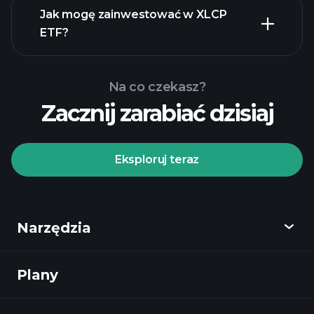
Jak mogę zainwestować w XLCP
ETF?
Na co czekasz?
Zacznij zarabiać dzisiaj
Eksploruj teraz
Playtrade Tournaments
zalecanego brokera
Narzędzia
Plany
Odkryj
Playtrade