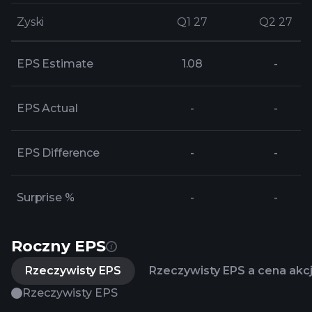
Zyski
Zyski
Q1 27
Q1 27
Q2 27
Q2 27
EPS Estimate
1.08
-
EPS Actual
-
-
EPS Difference
-
-
Surprise %
-
-
Roczny EPS
Rzeczywisty EPS
Rzeczywisty EPS a cena akcj
Rzeczywisty EPS