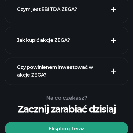
Czym jest EBITDA ZEGA?
największych
pracodawców
Jak kupić akcje ZEGA?
raporty
finansowe
Czy powinienem inwestować w
akcje ZEGA?
Na co czekasz?
Zacznij zarabiać dzisiaj
Turniejach
Playtrade
polecanego
brokera
Eksploruj teraz