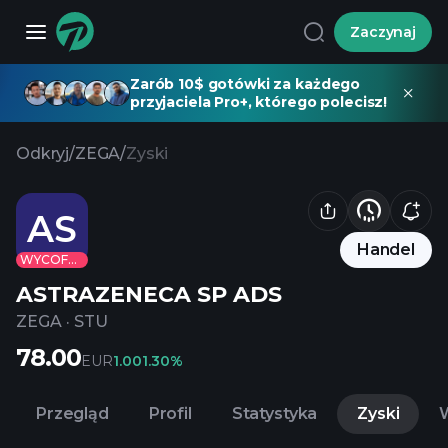
Zaczynaj
Zarób 10$ gotówki za każdego
przyjaciela Pro+, którego polecisz!
Odkryj
/
ZEGA
/
Zyski
AS
Handel
WYCOFANE
ASTRAZENECA SP ADS
ZEGA
·
STU
78.00
EUR
1.00
1.30%
Przegląd
Profil
Statystyka
Zyski