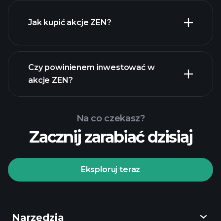
Jak kupić akcje ZEN?
raporty finansowe
Czy powinienem inwestować w
akcje ZEN?
Na co czekasz?
Zacznij zarabiać dzisiaj
Turniejach
Playtrade
polecanego
brokera
Eksploruj teraz
Narzędzia
Turniejach