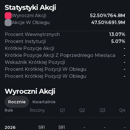
Statystyki Akcji
Wyroczni Akcji
52.50%
764.8M
Akcje W Obiegu
47.50%
691.9M
Procent Wewnętrznych
13.07%
Procent Instytucji
5.07%
Krótkie Pozycje Akcji
-
Krótkie Pozycje Akcji Z Poprzedniego Miesiąca
-
Wskaźnik Krótkiej Pozycji
-
Procent Krótkiej Pozycji W Obiegu
-
Procent Krótkiej Pozycji W Obiegu
-
Wyroczni Akcji
Rocznie
Kwartalnie
Rok
Roczny
Q1
Q2
Q3
Q4
2026
591
591
-
-
-