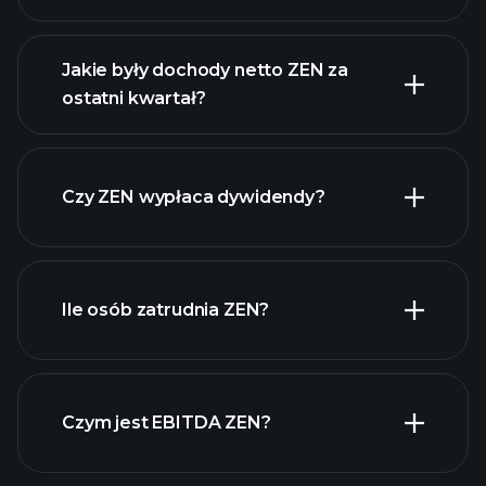
Jakie były dochody netto ZEN za
ostatni kwartał?
zysków ZEN
raporty finansowe ZEN
Czy ZEN wypłaca dywidendy?
raporty finansowe
ZEN
Ile osób zatrudnia ZEN?
akcji o wysokiej
dywidendzie
Czym jest EBITDA ZEN?
największych
pracodawców