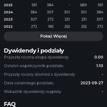
2025
591
384
-
689
591
2024
384
307
301
301
384
2023
307
272
231
231
307
2022
272
185
252
252
272
Pokaż Więcej
Dywidendy i podziały
Przyszła roczna stopa dywidendy
0.00
Ostatni współczynnik podziału
1:10
Przyszły roczny dochód z dywidendy
-
Data ostatniego podziału
2023-09-27
Wskaźnik dywidendy-wypłaty
-
FAQ