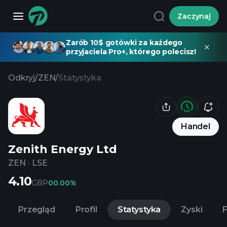
Zaczynaj
Zarób 10$ gotówki za każdego
przyjaciela Pro+, którego polecisz!
Odkryj
/
ZEN
/
Statystyka
Handel
Zenith Energy Ltd
ZEN
·
LSE
4.10
GBP
0
0.00%
Przegląd
Profil
Statystyka
Zyski