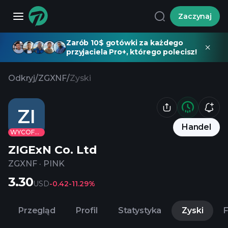
Zaczynaj
Zarób 10$ gotówki za każdego
przyjaciela Pro+, którego polecisz!
Odkryj
/
ZGXNF
/
Zyski
ZI
Handel
WYCOFANE
ZIGExN Co. Ltd
ZGXNF
·
PINK
3.30
USD
-0.42
-11.29%
Przegląd
Profil
Statystyka
Zyski