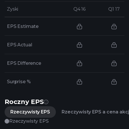
Zyski
Zyski
Q4 16
Q4 16
Q1 17
Q1 17
EPS Estimate
EPS Actual
EPS Difference
Surprise %
Roczny EPS
Rzeczywisty EPS
Rzeczywisty EPS a cena akcj
Rzeczywisty EPS