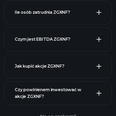
raporty finansowe
ZGXNF
Ile osób zatrudnia ZGXNF?
Czym jest EBITDA ZGXNF?
największych pracodawców
Jak kupić akcje ZGXNF?
raporty finansowe
Czy powinienem inwestować w
akcje ZGXNF?