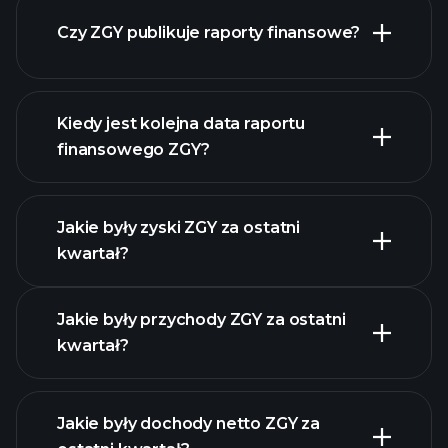
Czy ZGY publikuje raporty finansowe?
naszą listę akcji
finanse ZGY
Kiedy jest kolejna data raportu
finansowego ZGY?
Jakie były zyski ZGY za ostatni
Kalendarzu Wyników
kwartał?
Jakie były przychody ZGY za ostatni
kwartał?
Jakie były dochody netto ZGY za