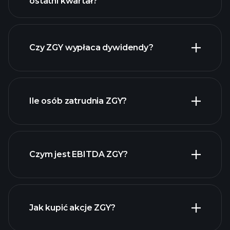
ostatni kwartał?
zysków ZGY
raporty finansowe ZGY
Czy ZGY wypłaca dywidendy?
raporty finansowe
ZGY
Ile osób zatrudnia ZGY?
akcji o wysokiej
dywidendzie
Czym jest EBITDA ZGY?
największych
pracodawców
Jak kupić akcje ZGY?