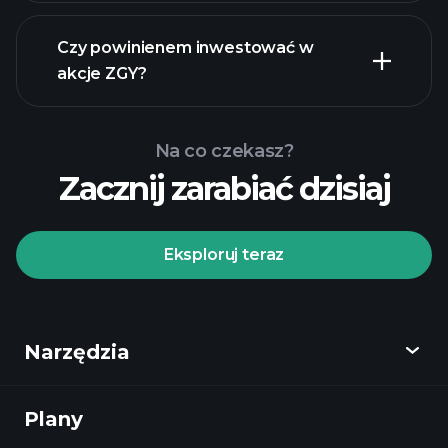
raporty
finansowe
Czy powinienem inwestować w
akcje ZGY?
Na co czekasz?
Zacznij zarabiać dzisiaj
Turniejach
Playtrade
polecanego
brokera
Eksploruj teraz
Narzędzia
Turniejach
Playtrade
codziennych analiz rynkowych zasilanych
Plany
Odkryj
AI
listy