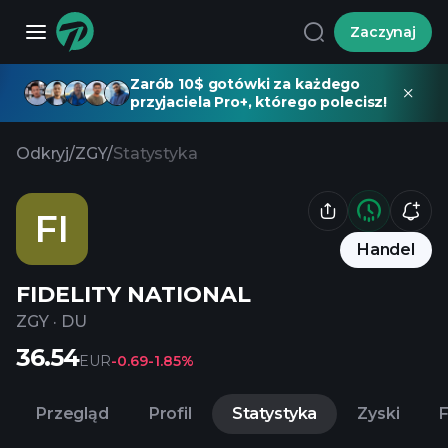
Zaczynaj
Zarób 10$ gotówki za każdego
przyjaciela Pro+, którego polecisz!
Odkryj
/
ZGY
/
Statystyka
FI
Handel
FIDELITY NATIONAL
ZGY
·
DU
36.54
EUR
-0.69
-1.85%
Przegląd
Profil
Statystyka
Zyski