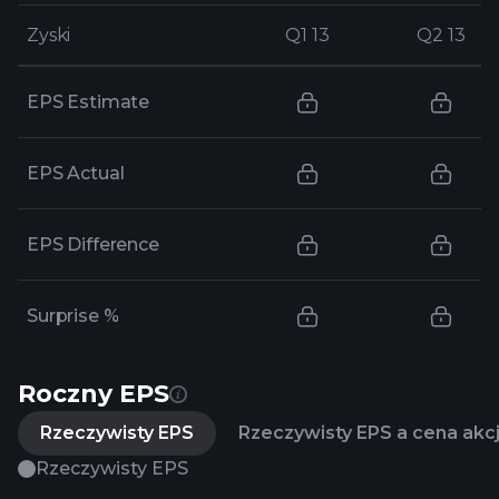
Zyski
Zyski
Q1 13
Q1 13
Q2 13
Q2 13
EPS Estimate
EPS Actual
EPS Difference
Surprise %
Roczny EPS
Rzeczywisty EPS
Rzeczywisty EPS a cena akcj
Rzeczywisty EPS