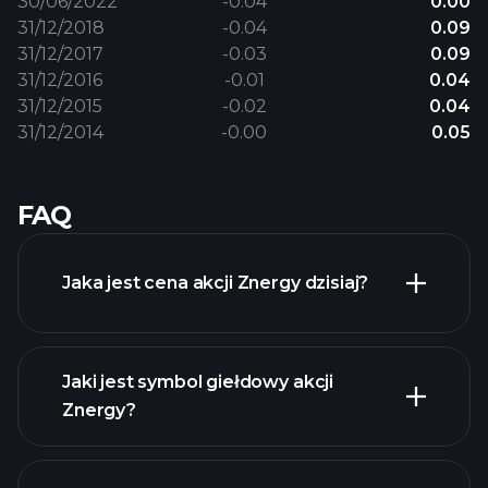
30/06/2022
-0.04
0.00
31/12/2018
-0.04
0.09
31/12/2017
-0.03
0.09
31/12/2016
-0.01
0.04
31/12/2015
-0.02
0.04
31/12/2014
-0.00
0.05
FAQ
Jaka jest cena akcji Znergy dzisiaj?
Jaki jest symbol giełdowy akcji
Znergy?
zaawansowanej
wykresie