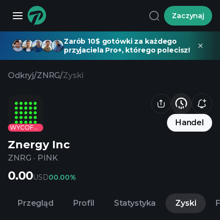
Zaczynaj
Zarób 10$ gotówki za każdego
przyjaciela Pro+, którego polecisz!
Odkryj
/
ZNRG
/
Zyski
Handel
WYCOFANE
Znergy Inc
ZNRG
·
PINK
0.00
USD
0
0.00%
Przegląd
Profil
Statystyka
Zyski