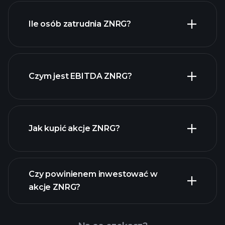
raporty finansowe
ZNRG
Ile osób zatrudnia ZNRG?
akcji o wysokiej
dywidendzie
Czym jest EBITDA ZNRG?
największych pracodawców
Jak kupić akcje ZNRG?
raporty finansowe
Czy powinienem inwestować w
akcje ZNRG?