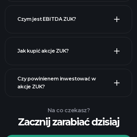
Czym jest EBITDA ZUK?
największych pracodawców
Jak kupić akcje ZUK?
raporty finansowe
Czy powinienem inwestować w
akcje ZUK?
Na co czekasz?
Zacznij zarabiać dzisiaj
Turniejach
Playtrade
polecanego