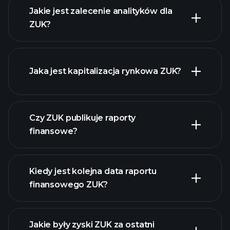
Jakie jest zalecenie analityków dla
ZUK?
ZUK
wykresie.
Jaka jest kapitalizacja rynkowa ZUK?
Czy ZUK publikuje raporty
naszą listę akcji
finansowe?
finanse ZUK
Kiedy jest kolejna data raportu
finansowego ZUK?
Jakie były zyski ZUK za ostatni