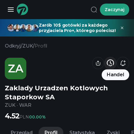
Zaczynaj
Zarób 10$ gotówki za każdego
przyjaciela Pro+, którego polecisz!
Odkryj
/
ZUK
/
Profil
ZA
Handel
Zaklady Urzadzen Kotlowych
Staporkow SA
ZUK
·
WAR
4.52
PLN
0
0.00%
Przegląd
Profil
Statystyka
Zyski