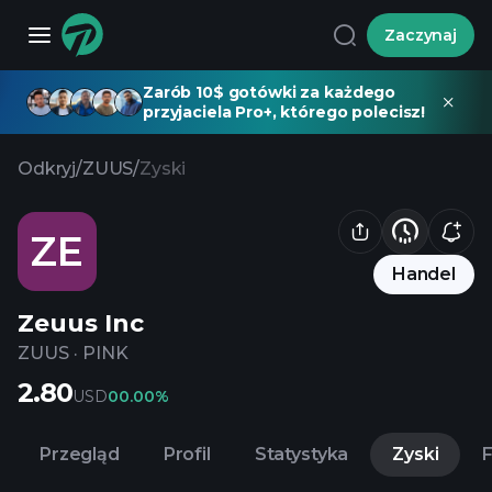
Zaczynaj
Zarób 10$ gotówki za każdego
przyjaciela Pro+, którego polecisz!
Odkryj
/
ZUUS
/
Zyski
ZE
Handel
Zeuus Inc
ZUUS
·
PINK
2.80
USD
0
0.00%
Przegląd
Profil
Statystyka
Zyski