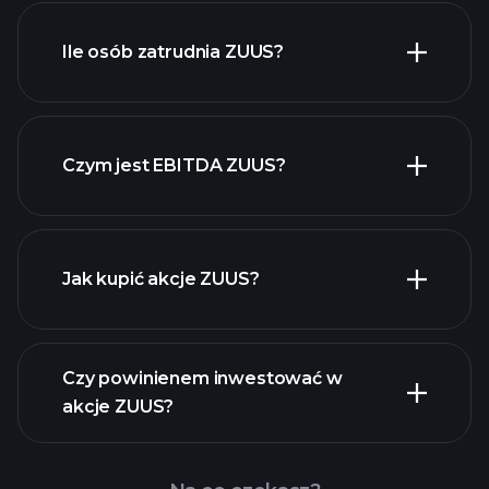
raporty finansowe
ZUUS
Ile osób zatrudnia ZUUS?
akcji o wysokiej
dywidendzie
Czym jest EBITDA ZUUS?
największych
pracodawców
Jak kupić akcje ZUUS?
raporty finansowe
Czy powinienem inwestować w
akcje ZUUS?