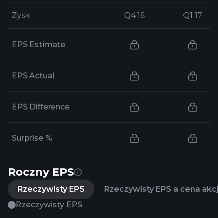
Zyski
Zyski
Q4 16
Q4 16
Q1 17
Q1 17
EPS Estimate
EPS Actual
EPS Difference
Surprise %
Roczny EPS
Rzeczywisty EPS
Rzeczywisty EPS a cena akcj
Rzeczywisty EPS