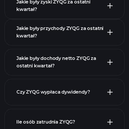
Jakie były zyski ZYQG za ostatni
Kalendarzu
kwartał?
Wyników
Jakie były przychody ZYQG za ostatni
kwartał?
Jakie były dochody netto ZYQG za
ostatni kwartał?
zysków ZYQG
raporty finansowe ZYQG
Czy ZYQG wypłaca dywidendy?
raporty finansowe
ZYQG
Ile osób zatrudnia ZYQG?
akcji o wysokiej