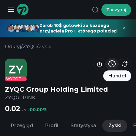
Zaczynaj
Zarób 10$ gotówki za każdego
przyjaciela Pro+, którego polecisz!
Odkryj
/
ZYQG
/
Zyski
ZY
Handel
WYCOFANE
ZYQC Group Holding Limited
ZYQG
·
PINK
0.02
USD
0
0.00%
Przegląd
Profil
Statystyka
Zyski