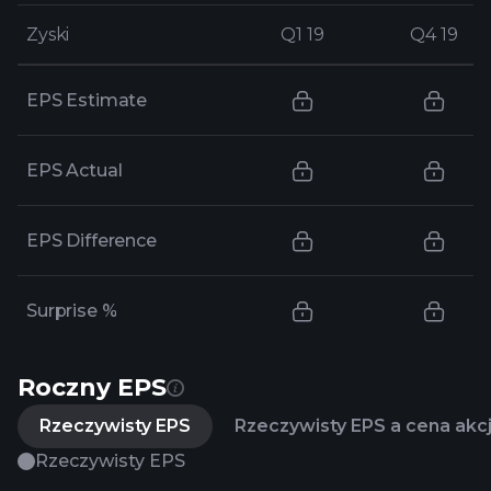
Zyski
Zyski
Q1 19
Q1 19
Q4 19
Q4 19
EPS Estimate
EPS Actual
EPS Difference
Surprise %
Roczny EPS
Rzeczywisty EPS
Rzeczywisty EPS a cena akcj
Rzeczywisty EPS