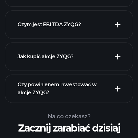
dywidendzie
Czym jest EBITDA ZYQG?
największych pracodawców
Jak kupić akcje ZYQG?
raporty finansowe
Czy powinienem inwestować w
akcje ZYQG?
Na co czekasz?
Zacznij zarabiać dzisiaj
Turniejach