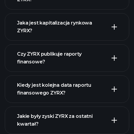
ZYRX
wykresie.
Jaka jest kapitalizacja rynkowa
ZYRX?
Czy ZYRX publikuje raporty
naszą listę akcji
finansowe?
finanse ZYRX
Kiedy jest kolejna data raportu
finansowego ZYRX?
Jakie były zyski ZYRX za ostatni
Kalendarzu
kwartał?
Wyników