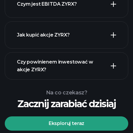
Czym jest EBITDA ZYRX?
największych pracodawców
Jak kupić akcje ZYRX?
raporty finansowe
Czy powinienem inwestować w
akcje ZYRX?
Na co czekasz?
Zacznij zarabiać dzisiaj
Turniejach
Playtrade
polecanego
brokera
Eksploruj teraz