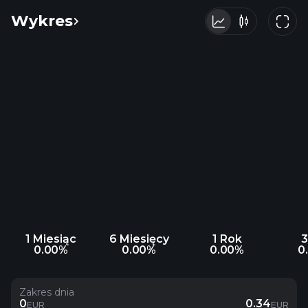
Wykres
1 Miesiąc
6 Miesięcy
1 Rok
3
0.00%
0.00%
0.00%
0
Zakres dnia
0
0.34
EUR
EUR