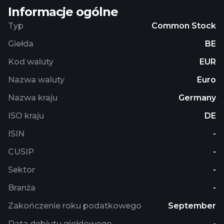
Informacje ogólne
Typ
Common Stock
Giełda
BE
Kod waluty
EUR
Nazwa waluty
Euro
Nazwa kraju
Germany
ISO kraju
DE
ISIN
-
CUSIP
-
Sektor
-
Branża
-
Zakończenie roku podatkowego
September
Data debiutu giełdowego
-