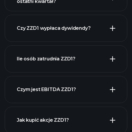
ostatni kwartał?
zysków ZZD1
raporty finansowe ZZD1
Czy ZZD1 wypłaca dywidendy?
raporty finansowe
ZZD1
Ile osób zatrudnia ZZD1?
akcji o wysokiej
dywidendzie
Czym jest EBITDA ZZD1?
największych
pracodawców
Jak kupić akcje ZZD1?