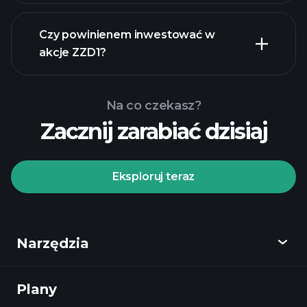
raporty
finansowe
Czy powinienem inwestować w
akcje ZZD1?
Na co czekasz?
Zacznij zarabiać dzisiaj
Turniejach
Playtrade
polecanego
brokera
Eksploruj teraz
Narzędzia
Turniejach
Playtrade
codziennych analiz rynkowych zasilanych
Plany
Odkryj
AI
listy