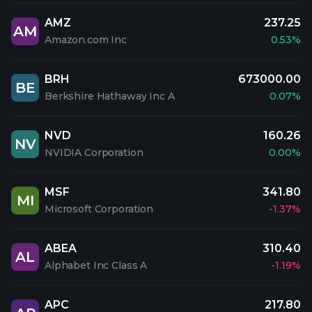
AMZ
237.25
AM
Amazon.com Inc
0.53%
BRH
673000.00
BE
Berkshire Hathaway Inc A
0.07%
NVD
160.26
NV
NVIDIA Corporation
0.00%
MSF
341.80
MI
Microsoft Corporation
-1.37%
ABEA
310.40
AL
Alphabet Inc Class A
-1.19%
APC
217.80