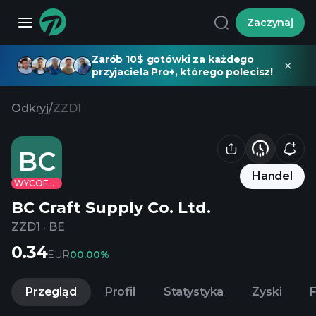
Zaczynaj
Zarób 10$ gotówki za każdego
przyjaciela Pro+, którego polecisz!
Odkryj
/
ZZD1
BC
Handel
WYCOFANE
BC Craft Supply Co. Ltd.
ZZD1
·
BE
0.34
EUR
0
0.00%
Przegląd
Profil
Statystyka
Zyski