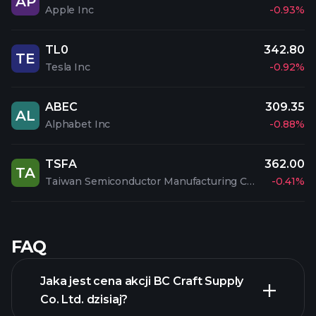
AP
Apple Inc
-0.93%
TL0
342.80
TE
Tesla Inc
-0.92%
ABEC
309.35
AL
Alphabet Inc
-0.88%
TSFA
362.00
TA
Taiwan Semiconductor Manufacturing Company Limited
-0.41%
FAQ
Jaka jest cena akcji BC Craft Supply
Co. Ltd. dzisiaj?