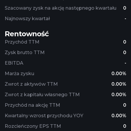
Szacowany zysk na akcję następnego kwartału
0
Najnowszy kwartał
-
Rentowność
Przychód TTM
0
Zysk brutto TTM
0
EBITDA
-
Marża zysku
0.00%
Zwrot z aktywów TTM
0.00%
Zwrot z kapitału własnego TTM
0.00%
Przychód na akcję TTM
0
Kwartalny wzrost przychodu YOY
0.00%
Rozcieńczony EPS TTM
0